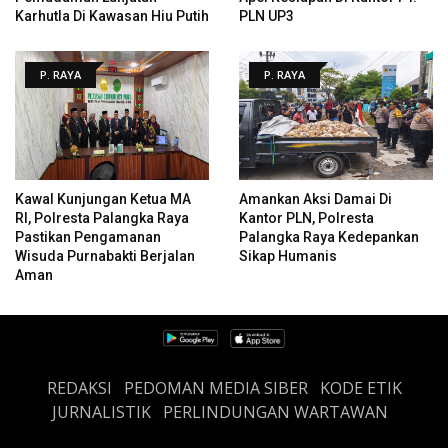
Karhutla Di Kawasan Hiu Putih
PLN UP3
P. RAYA
P. RAYA
Kawal Kunjungan Ketua MA
Amankan Aksi Damai Di
RI, Polresta Palangka Raya
Kantor PLN, Polresta
Pastikan Pengamanan
Palangka Raya Kedepankan
Wisuda Purnabakti Berjalan
Sikap Humanis
Aman
REDAKSI
PEDOMAN MEDIA SIBER
KODE ETIK
JURNALISTIK
PERLINDUNGAN WARTAWAN