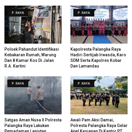
P. RAYA
P. RAYA
Polsek Pahandut Identifikasi
Kapolresta Palangka Raya
Kebakaran Rumah, Warung
Hadiri Sertijab Irwasda, Karo
Dan 8 Kamar Kos Di Jalan
SDM Serta Kapolres Kobar
R.A. Kartini
Dan Lamandau
P. RAYA
P. RAYA
Satgas Aman Nusa II Polresta
Awali Pam Aksi Damai,
Palangka Raya Lakukan
Polresta Palangka Raya Gelar
Pemadaman Lanjutan
Apel Kesiapan Di Kantor PT.