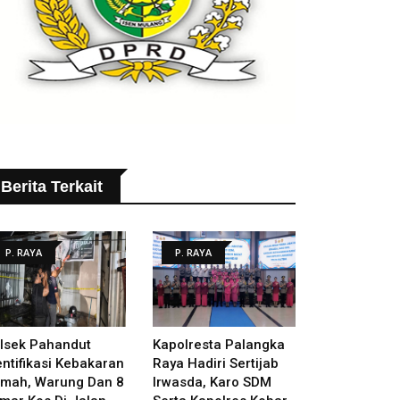
Berita Terkait
P. RAYA
P. RAYA
lsek Pahandut
Kapolresta Palangka
entifikasi Kebakaran
Raya Hadiri Sertijab
mah, Warung Dan 8
Irwasda, Karo SDM