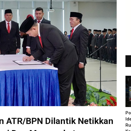
Po
n ATR/BPN Dilantik Netikkan
Id
Ru