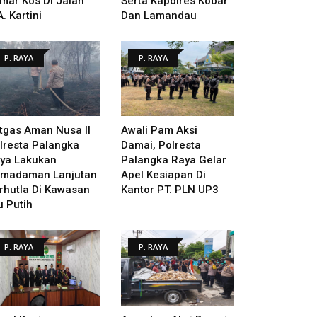
mar Kos Di Jalan
Serta Kapolres Kobar
A. Kartini
Dan Lamandau
P. RAYA
P. RAYA
tgas Aman Nusa II
Awali Pam Aksi
lresta Palangka
Damai, Polresta
ya Lakukan
Palangka Raya Gelar
madaman Lanjutan
Apel Kesiapan Di
rhutla Di Kawasan
Kantor PT. PLN UP3
u Putih
P. RAYA
P. RAYA