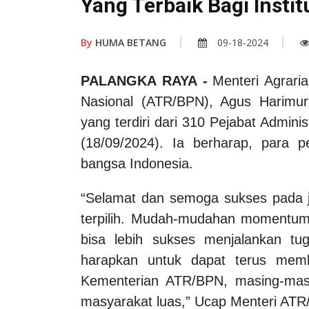
Yang Terbaik Bagi Insti
By
HUMA BETANG
09-18-2024
PALANGKA RAYA
-
Menteri Agrari
Nasional (ATR/BPN), Agus Harimur
yang terdiri dari 310 Pejabat Admin
(18/09/2024). Ia berharap, para p
bangsa Indonesia.
“Selamat dan semoga sukses pada j
terpilih. Mudah-mudahan momentum 
bisa lebih sukses menjalankan tu
harapkan untuk dapat terus memb
Kementerian ATR/BPN, masing-masi
masyarakat luas,” Ucap Menteri ATR