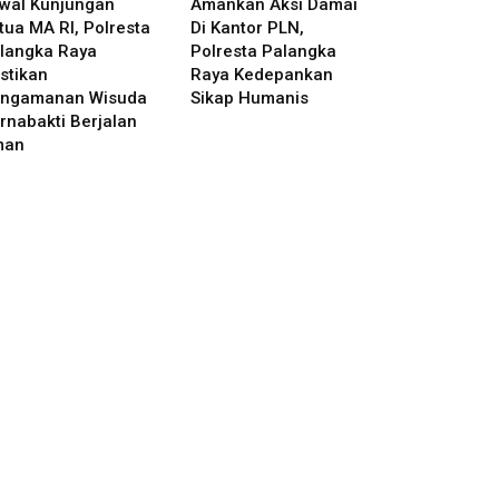
wal Kunjungan
Amankan Aksi Damai
tua MA RI, Polresta
Di Kantor PLN,
langka Raya
Polresta Palangka
stikan
Raya Kedepankan
ngamanan Wisuda
Sikap Humanis
rnabakti Berjalan
man