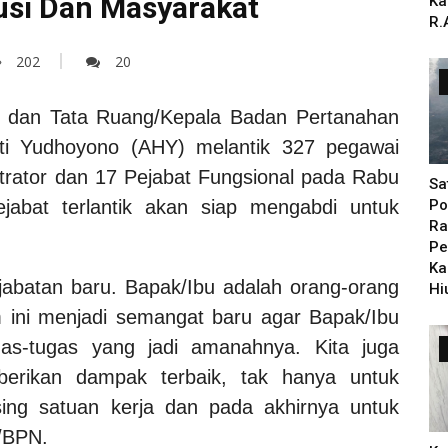
tusi Dan Masyarakat
Ka
R.
202
20
a dan Tata Ruang/Kepala Badan Pertanahan
ti Yudhoyono (AHY) melantik 327 pegawai
istrator dan 17 Pejabat Fungsional pada Rabu
Sa
ejabat terlantik akan siap mengabdi untuk
Po
Ra
Pe
Ka
abatan baru. Bapak/Ibu adalah orang-orang
Hi
ini menjadi semangat baru agar Bapak/Ibu
gas-tugas yang jadi amanahnya. Kita juga
erikan dampak terbaik, tak hanya untuk
ng satuan kerja dan pada akhirnya untuk
/BPN.