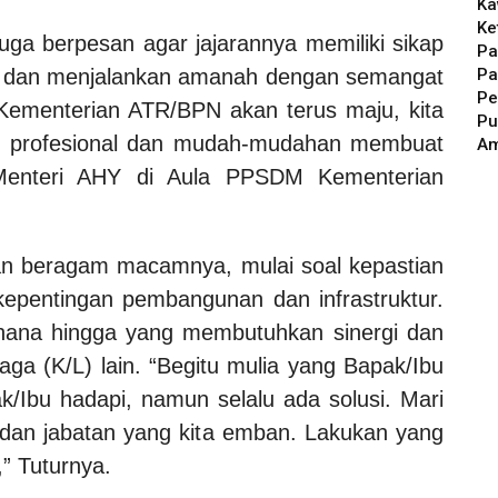
Ka
Ke
uga berpesan agar jajarannya memiliki sikap
Pa
Pa
an dan menjalankan amanah dengan semangat
Pe
“Kementerian ATR/BPN akan terus maju, kita
Pu
in profesional dan mudah-mudahan membuat
A
 Menteri AHY di Aula PPSDM Kementerian
an beragam macamnya, mulai soal kepastian
epentingan pembangunan dan infrastruktur.
rhana hingga yang membutuhkan sinergi dan
ga (K/L) lain. “Begitu mulia yang Bapak/Ibu
k/Ibu hadapi, namun selalu ada solusi. Mari
i dan jabatan yang kita emban. Lakukan yang
,” Tuturnya.