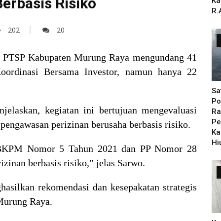
Berbasis Risiko
Ka
R.
202
20
 PTSP Kabupaten Murung Raya mengundang 41
oordinasi Bersama Investor, namun hanya 22
Sa
Po
laskan, kegiatan ini bertujuan mengevaluasi
Ra
Pe
pengawasan perizinan berusaha berbasis risiko.
Ka
Hi
an BKPM Nomor 5 Tahun 2021 dan PP Nomor 28
zinan berbasis risiko,” jelas Sarwo.
asilkan rekomendasi dan kesepakatan strategis
 Murung Raya.