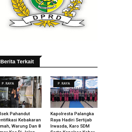
Berita Terkait
P. RAYA
P. RAYA
lsek Pahandut
Kapolresta Palangka
entifikasi Kebakaran
Raya Hadiri Sertijab
mah, Warung Dan 8
Irwasda, Karo SDM