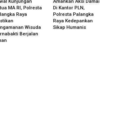
wal Kunjungan
Amankan Aksi Damai
tua MA RI, Polresta
Di Kantor PLN,
langka Raya
Polresta Palangka
stikan
Raya Kedepankan
ngamanan Wisuda
Sikap Humanis
rnabakti Berjalan
man