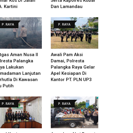
mar Kos Di Jalan
Serta Kapolres Kobar
A. Kartini
Dan Lamandau
P. RAYA
P. RAYA
tgas Aman Nusa II
Awali Pam Aksi
lresta Palangka
Damai, Polresta
ya Lakukan
Palangka Raya Gelar
madaman Lanjutan
Apel Kesiapan Di
rhutla Di Kawasan
Kantor PT. PLN UP3
u Putih
P. RAYA
P. RAYA