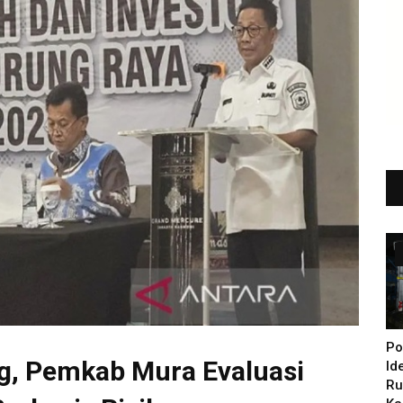
Po
g, Pemkab Mura Evaluasi
Id
Ru