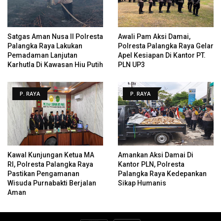
Satgas Aman Nusa II Polresta
Awali Pam Aksi Damai,
Palangka Raya Lakukan
Polresta Palangka Raya Gelar
Pemadaman Lanjutan
Apel Kesiapan Di Kantor PT.
Karhutla Di Kawasan Hiu Putih
PLN UP3
P. RAYA
P. RAYA
Kawal Kunjungan Ketua MA
Amankan Aksi Damai Di
RI, Polresta Palangka Raya
Kantor PLN, Polresta
Pastikan Pengamanan
Palangka Raya Kedepankan
Wisuda Purnabakti Berjalan
Sikap Humanis
Aman