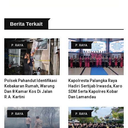
Berita Terkait
P. RAYA
P. RAYA
Polsek Pahandut Identifikasi
Kapolresta Palangka Raya
Kebakaran Rumah, Warung
Hadiri Sertijab Irwasda, Karo
Dan 8 Kamar Kos Di Jalan
SDM Serta Kapolres Kobar
R.A. Kartini
Dan Lamandau
P. RAYA
P. RAYA