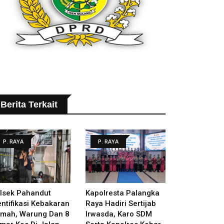
Berita Terkait
P. RAYA
P. RAYA
lsek Pahandut
Kapolresta Palangka
entifikasi Kebakaran
Raya Hadiri Sertijab
mah, Warung Dan 8
Irwasda, Karo SDM