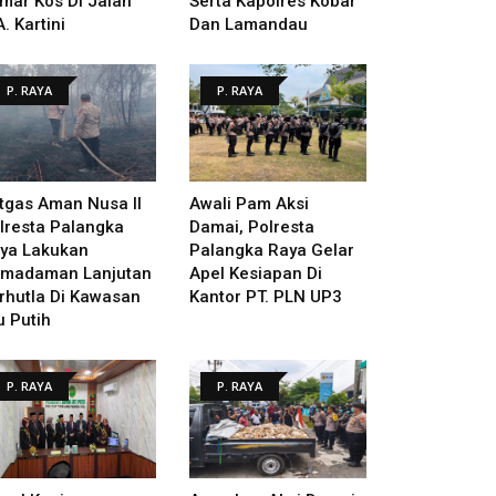
mar Kos Di Jalan
Serta Kapolres Kobar
A. Kartini
Dan Lamandau
P. RAYA
P. RAYA
tgas Aman Nusa II
Awali Pam Aksi
lresta Palangka
Damai, Polresta
ya Lakukan
Palangka Raya Gelar
madaman Lanjutan
Apel Kesiapan Di
rhutla Di Kawasan
Kantor PT. PLN UP3
u Putih
P. RAYA
P. RAYA