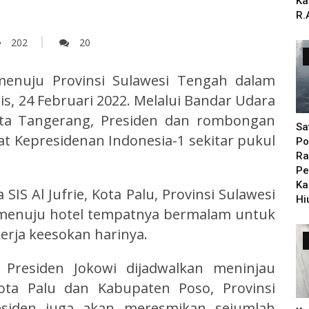
Ka
R.
202
20
menuju Provinsi Sulawesi Tengah dalam
s, 24 Februari 2022. Melalui Bandar Udara
Kota Tangerang, Presiden dan rombongan
Sa
 Kepresidenan Indonesia-1 sekitar pukul
Po
Ra
Pe
Ka
SIS Al Jufrie, Kota Palu, Provinsi Sulawesi
Hi
 menuju hotel tempatnya bermalam untuk
erja keesokan harinya.
, Presiden Jokowi dijadwalkan meninjau
Kota Palu dan Kabupaten Poso, Provinsi
residen juga akan meresmikan sejumlah