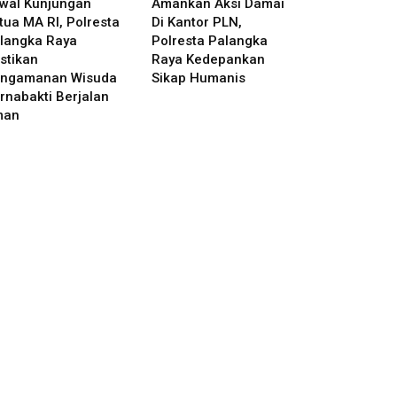
wal Kunjungan
Amankan Aksi Damai
tua MA RI, Polresta
Di Kantor PLN,
langka Raya
Polresta Palangka
stikan
Raya Kedepankan
ngamanan Wisuda
Sikap Humanis
rnabakti Berjalan
man