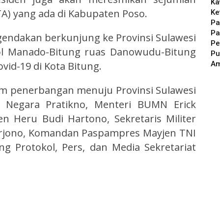
Ka
TA) yang ada di Kabupaten Poso.
Ke
Pa
Pa
endakan berkunjung ke Provinsi Sulawesi
Pe
ol Manado-Bitung ruas Danowudu-Bitung
Pu
A
vid-19 di Kota Bitung.
m penerbangan menuju Provinsi Sulawesi
s Negara Pratikno, Menteri BUMN Erick
en Heru Budi Hartono, Sekretaris Militer
arjono, Komandan Paspampres Mayjen TNI
g Protokol, Pers, dan Media Sekretariat