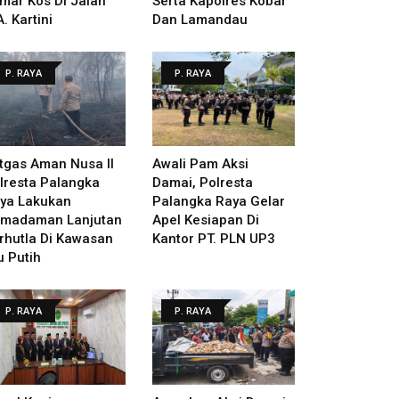
mar Kos Di Jalan
Serta Kapolres Kobar
A. Kartini
Dan Lamandau
P. RAYA
P. RAYA
tgas Aman Nusa II
Awali Pam Aksi
lresta Palangka
Damai, Polresta
ya Lakukan
Palangka Raya Gelar
madaman Lanjutan
Apel Kesiapan Di
rhutla Di Kawasan
Kantor PT. PLN UP3
u Putih
P. RAYA
P. RAYA