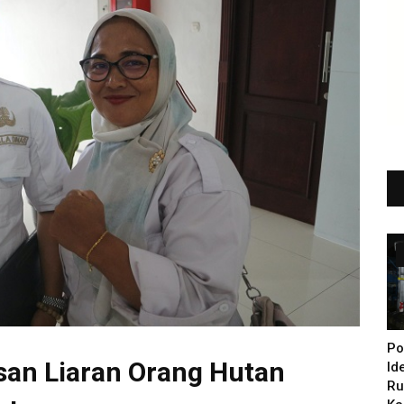
Po
san Liaran Orang Hutan
Id
Ru