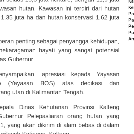
Ka
Ke
asan hutan. Kawasan ini terdiri dari hutan
Pa
 1,35 juta ha dan hutan konservasi 1,62 juta
Pa
Pe
Pu
A
 peran penting sebagai penyangga kehidupan,
nekaragaman hayati yang sangat potensial
as Gubernur.
enyampaikan, apresiasi kepada Yayasan
eo (Yayasan BOS) atas dedikasi dan
rang utan di Kalimantan Tengah.
epala Dinas Kehutanan Provinsi Kalteng
ubernur Pelepasliaran orang hutan yang
1, yang akan dikirim di alam bebas di dalam
 wilayah Katingan, Kalteng.