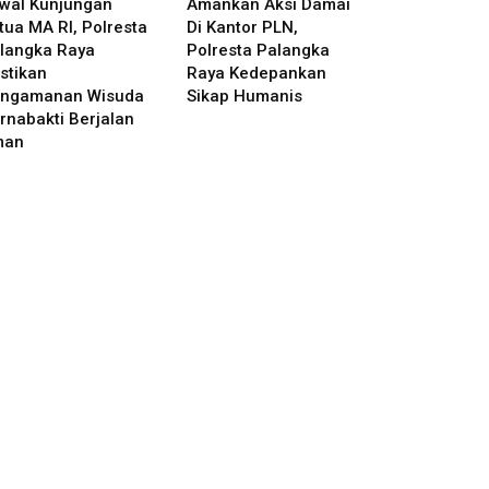
wal Kunjungan
Amankan Aksi Damai
tua MA RI, Polresta
Di Kantor PLN,
langka Raya
Polresta Palangka
stikan
Raya Kedepankan
ngamanan Wisuda
Sikap Humanis
rnabakti Berjalan
man