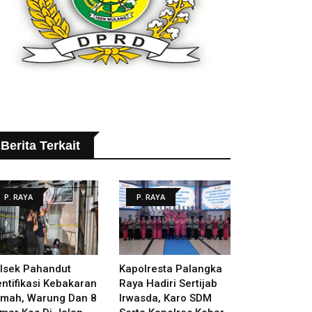
Berita Terkait
P. RAYA
P. RAYA
lsek Pahandut
Kapolresta Palangka
entifikasi Kebakaran
Raya Hadiri Sertijab
mah, Warung Dan 8
Irwasda, Karo SDM