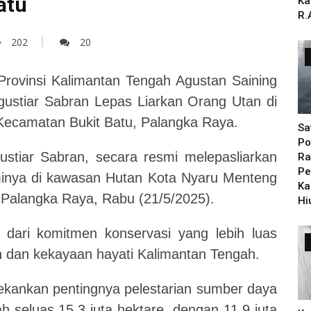
atu
Ka
R.
202
20
Provinsi Kalimantan Tengah Agustan Saining
ustiar Sabran Lepas Liarkan Orang Utan di
Kecamatan Bukit Batu, Palangka Raya.
Sa
Po
stiar Sabran, secara resmi melepasliarkan
Ra
Pe
aminya di kawasan Hutan Kota Nyaru Menteng
Ka
 Palangka Raya, Rabu (21/5/2025).
Hi
 dari komitmen konservasi yang lebih luas
n dan kekayaan hayati Kalimantan Tengah.
ankan pentingnya pelestarian sumber daya
ah seluas 15,3 juta hektare, dengan 11,9 juta