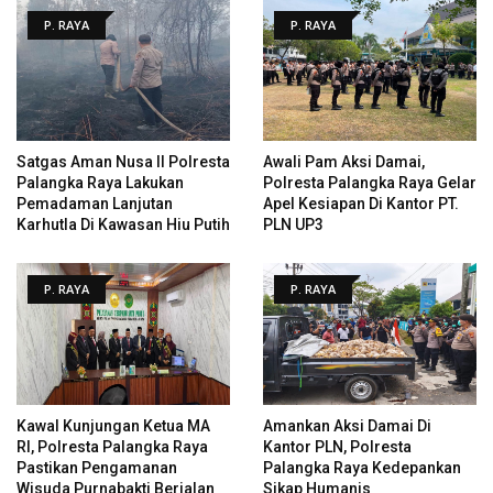
P. RAYA
P. RAYA
Satgas Aman Nusa II Polresta
Awali Pam Aksi Damai,
Palangka Raya Lakukan
Polresta Palangka Raya Gelar
Pemadaman Lanjutan
Apel Kesiapan Di Kantor PT.
Karhutla Di Kawasan Hiu Putih
PLN UP3
P. RAYA
P. RAYA
Kawal Kunjungan Ketua MA
Amankan Aksi Damai Di
RI, Polresta Palangka Raya
Kantor PLN, Polresta
Pastikan Pengamanan
Palangka Raya Kedepankan
Wisuda Purnabakti Berjalan
Sikap Humanis