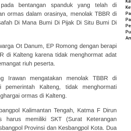
Ka
 pada bentangan spanduk yang telah di
Ke
lan ormas dalam orasinya, menolak TBBR di
Pa
Pa
safah Di Mana Bumi Di Pijak Di Situ Bumi Di
Pe
Pu
A
 warga Ot Danum, EP Romong dengan berapi
 di Kalteng karena tidak menghormat adat
mangat riuh peserta.
ng Irawan mengatakan menolak TBBR di
i pemerintah Kalteng, tidak menghormati
ghargai ormas di Kalteng.
bangpol Kalimantan Tengah, Katma F Dirun
 harus memiliki SKT (Surat Keterangan
esbangpol Provinsi dan Kesbangpol Kota. Dua