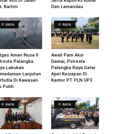
mar Kos Di Jalan
Serta Kapolres Kobar
A. Kartini
Dan Lamandau
P. RAYA
P. RAYA
tgas Aman Nusa II
Awali Pam Aksi
lresta Palangka
Damai, Polresta
ya Lakukan
Palangka Raya Gelar
madaman Lanjutan
Apel Kesiapan Di
rhutla Di Kawasan
Kantor PT. PLN UP3
u Putih
P. RAYA
P. RAYA