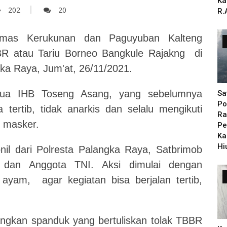
Ka
202
20
R.
as Kerukunan dan Paguyuban Kalteng
R atau Tariu Borneo Bangkule Rajakng di
a Raya, Jum'at, 26/11/2021.
etua IHB Toseng Asang, yang sebelumnya
Sa
Po
tertib, tidak anarkis dan selalu mengikuti
Ra
i masker.
Pe
Ka
Hi
onil dari Polresta Palangka Raya, Satbrimob
da dan Anggota TNI.
Aksi dimulai dengan
yam, agar kegiatan bisa berjalan tertib,
angkan spanduk yang bertuliskan tolak TBBR