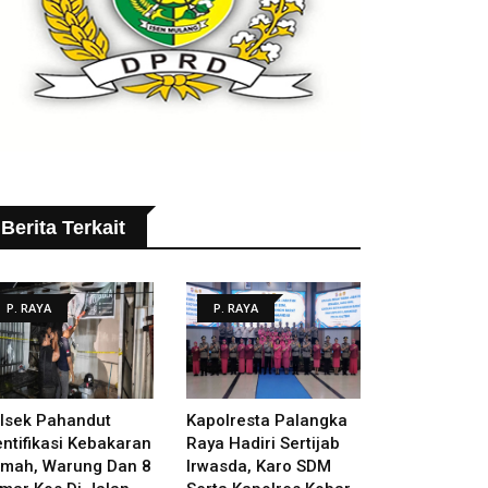
Berita Terkait
P. RAYA
P. RAYA
lsek Pahandut
Kapolresta Palangka
entifikasi Kebakaran
Raya Hadiri Sertijab
mah, Warung Dan 8
Irwasda, Karo SDM