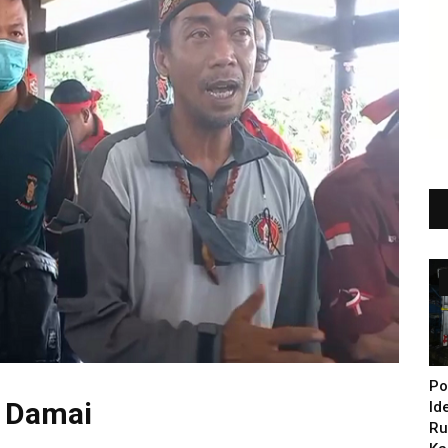
Po
n Damai
Id
Ru