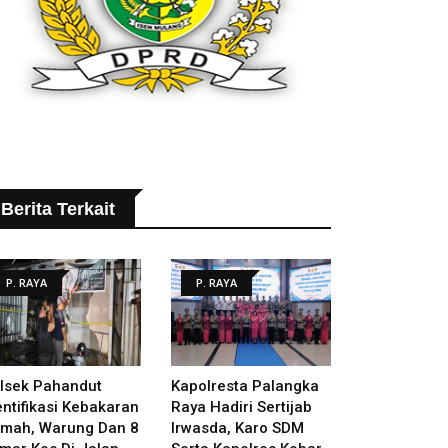
Berita Terkait
P. RAYA
P. RAYA
lsek Pahandut
Kapolresta Palangka
entifikasi Kebakaran
Raya Hadiri Sertijab
mah, Warung Dan 8
Irwasda, Karo SDM