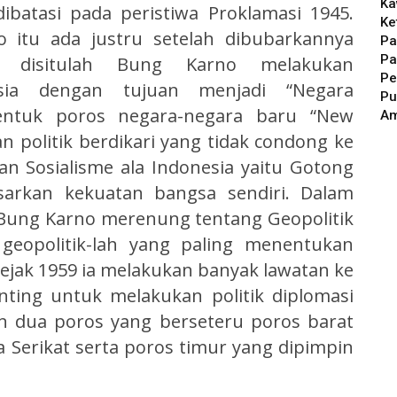
Ka
batasi pada peristiwa Proklamasi 1945.
Ke
o itu ada justru setelah dibubarkannya
Pa
Pa
n disitulah Bung Karno melakukan
Pe
sia dengan tujuan menjadi “Negara
Pu
entuk poros negara-negara baru “New
A
politik berdikari yang tidak condong ke
n Sosialisme ala Indonesia yaitu Gotong
sarkan kekuatan bangsa sendiri. Dalam
Bung Karno merenung tentang Geopolitik
geopolitik-lah yang paling menentukan
sejak 1959 ia melakukan banyak lawatan ke
ting untuk melakukan politik diplomasi
 dua poros yang berseteru poros barat
 Serikat serta poros timur yang dipimpin