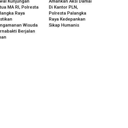
wal Kunjungan
Amankan Aksi Damai
tua MA RI, Polresta
Di Kantor PLN,
langka Raya
Polresta Palangka
stikan
Raya Kedepankan
ngamanan Wisuda
Sikap Humanis
rnabakti Berjalan
man