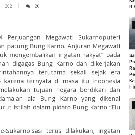
Ka
202
20
R.
 Perjuangan Megawati Sukarnoputeri
an patung Bung Karno. Anjuran Megawati
uk mengembalikan ingatan rakyat” pada
Sa
Po
rnah digagas Bung Karno dan dikerjakan
Ra
tahannya terutama sekali sejak era
Pe
 karena ternyata di masa itu Indonesia
Ka
Hi
melakukan tujuan negara berdikari dan
damaian ala Bung Karno yang dikenal
urut istilah dalam pidato Bung Karno “Elu
Sukarnoisasi terus dilakukan, ingatan