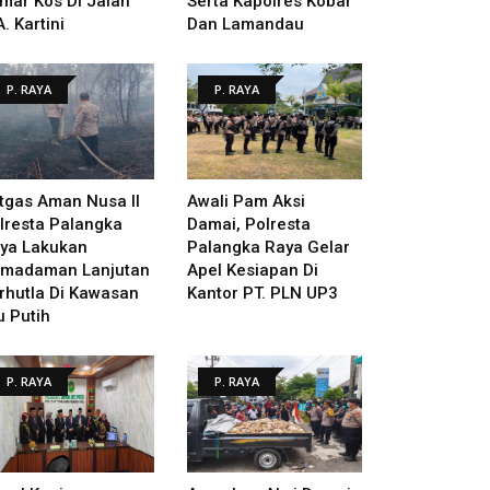
mar Kos Di Jalan
Serta Kapolres Kobar
A. Kartini
Dan Lamandau
P. RAYA
P. RAYA
tgas Aman Nusa II
Awali Pam Aksi
lresta Palangka
Damai, Polresta
ya Lakukan
Palangka Raya Gelar
madaman Lanjutan
Apel Kesiapan Di
rhutla Di Kawasan
Kantor PT. PLN UP3
u Putih
P. RAYA
P. RAYA