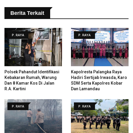
Berita Terkait
P. RAYA
P. RAYA
Polsek Pahandut Identifikasi
Kapolresta Palangka Raya
Kebakaran Rumah, Warung
Hadiri Sertijab Irwasda, Karo
Dan 8 Kamar Kos Di Jalan
SDM Serta Kapolres Kobar
R.A. Kartini
Dan Lamandau
P. RAYA
P. RAYA