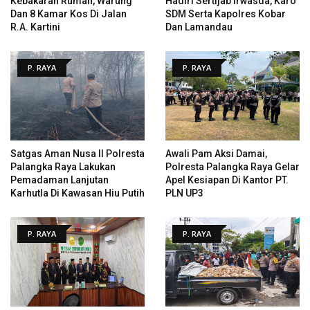
Kebakaran Rumah, Warung
Hadiri Sertijab Irwasda, Karo
Dan 8 Kamar Kos Di Jalan
SDM Serta Kapolres Kobar
R.A. Kartini
Dan Lamandau
P. RAYA
P. RAYA
Satgas Aman Nusa II Polresta
Awali Pam Aksi Damai,
Palangka Raya Lakukan
Polresta Palangka Raya Gelar
Pemadaman Lanjutan
Apel Kesiapan Di Kantor PT.
Karhutla Di Kawasan Hiu Putih
PLN UP3
P. RAYA
P. RAYA