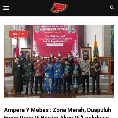
BARTIM
Ampera Y Mebas : Zona Merah, Duapuluh
Enam Desa Di Bartim Akan Di 'lockdown'