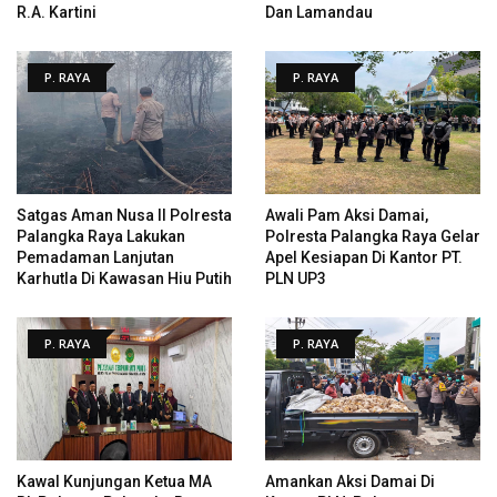
R.A. Kartini
Dan Lamandau
P. RAYA
P. RAYA
Satgas Aman Nusa II Polresta
Awali Pam Aksi Damai,
Palangka Raya Lakukan
Polresta Palangka Raya Gelar
Pemadaman Lanjutan
Apel Kesiapan Di Kantor PT.
Karhutla Di Kawasan Hiu Putih
PLN UP3
P. RAYA
P. RAYA
Kawal Kunjungan Ketua MA
Amankan Aksi Damai Di