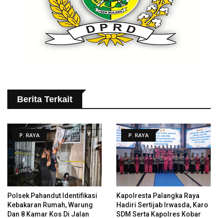
Berita Terkait
P. RAYA
P. RAYA
Polsek Pahandut Identifikasi
Kapolresta Palangka Raya
Kebakaran Rumah, Warung
Hadiri Sertijab Irwasda, Karo
Dan 8 Kamar Kos Di Jalan
SDM Serta Kapolres Kobar