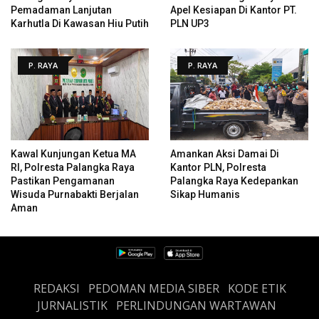
Pemadaman Lanjutan
Apel Kesiapan Di Kantor PT.
Karhutla Di Kawasan Hiu Putih
PLN UP3
P. RAYA
P. RAYA
Kawal Kunjungan Ketua MA
Amankan Aksi Damai Di
RI, Polresta Palangka Raya
Kantor PLN, Polresta
Pastikan Pengamanan
Palangka Raya Kedepankan
Wisuda Purnabakti Berjalan
Sikap Humanis
Aman
REDAKSI
PEDOMAN MEDIA SIBER
KODE ETIK
JURNALISTIK
PERLINDUNGAN WARTAWAN