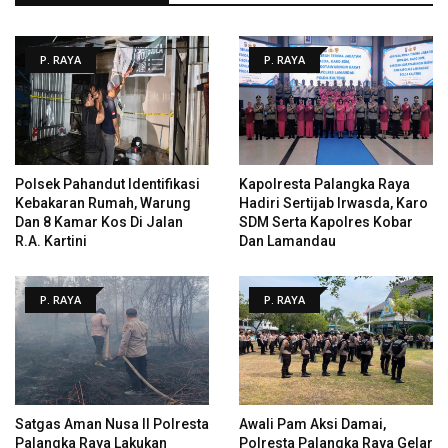
P. RAYA
P. RAYA
Polsek Pahandut Identifikasi
Kapolresta Palangka Raya
Kebakaran Rumah, Warung
Hadiri Sertijab Irwasda, Karo
Dan 8 Kamar Kos Di Jalan
SDM Serta Kapolres Kobar
R.A. Kartini
Dan Lamandau
P. RAYA
P. RAYA
Satgas Aman Nusa II Polresta
Awali Pam Aksi Damai,
Palangka Raya Lakukan
Polresta Palangka Raya Gelar