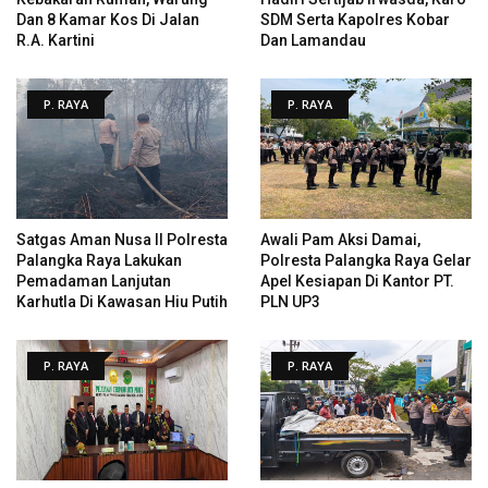
Dan 8 Kamar Kos Di Jalan
SDM Serta Kapolres Kobar
R.A. Kartini
Dan Lamandau
P. RAYA
P. RAYA
Satgas Aman Nusa II Polresta
Awali Pam Aksi Damai,
Palangka Raya Lakukan
Polresta Palangka Raya Gelar
Pemadaman Lanjutan
Apel Kesiapan Di Kantor PT.
Karhutla Di Kawasan Hiu Putih
PLN UP3
P. RAYA
P. RAYA