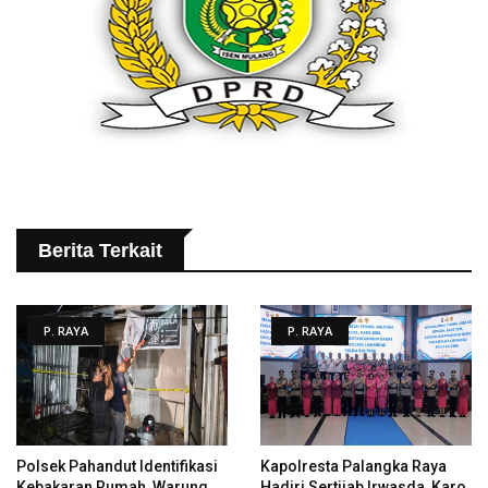
Berita Terkait
P. RAYA
P. RAYA
Polsek Pahandut Identifikasi
Kapolresta Palangka Raya
Kebakaran Rumah, Warung
Hadiri Sertijab Irwasda, Karo