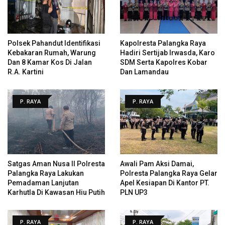
Polsek Pahandut Identifikasi
Kapolresta Palangka Raya
Kebakaran Rumah, Warung
Hadiri Sertijab Irwasda, Karo
Dan 8 Kamar Kos Di Jalan
SDM Serta Kapolres Kobar
R.A. Kartini
Dan Lamandau
P. RAYA
P. RAYA
Satgas Aman Nusa II Polresta
Awali Pam Aksi Damai,
Palangka Raya Lakukan
Polresta Palangka Raya Gelar
Pemadaman Lanjutan
Apel Kesiapan Di Kantor PT.
Karhutla Di Kawasan Hiu Putih
PLN UP3
P. RAYA
P. RAYA