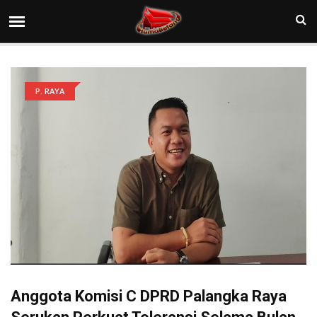
P. RAYA
Anggota Komisi C DPRD Palangka Raya