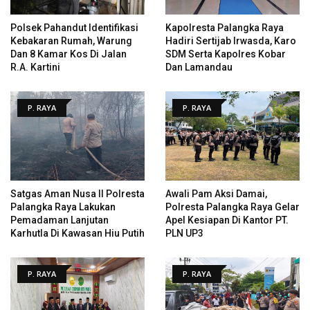
Polsek Pahandut Identifikasi
Kapolresta Palangka Raya
Kebakaran Rumah, Warung
Hadiri Sertijab Irwasda, Karo
Dan 8 Kamar Kos Di Jalan
SDM Serta Kapolres Kobar
R.A. Kartini
Dan Lamandau
P. RAYA
P. RAYA
Satgas Aman Nusa II Polresta
Awali Pam Aksi Damai,
Palangka Raya Lakukan
Polresta Palangka Raya Gelar
Pemadaman Lanjutan
Apel Kesiapan Di Kantor PT.
Karhutla Di Kawasan Hiu Putih
PLN UP3
P. RAYA
P. RAYA