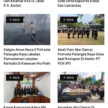
Dan 8 Kamar Kos Di Jalan
SDM Serta Kapolres Kobar
R.A. Kartini
Dan Lamandau
P. RAYA
P. RAYA
Satgas Aman Nusa II Polresta
Awali Pam Aksi Damai,
Palangka Raya Lakukan
Polresta Palangka Raya Gelar
Pemadaman Lanjutan
Apel Kesiapan Di Kantor PT.
Karhutla Di Kawasan Hiu Putih
PLN UP3
P. RAYA
P. RAYA
Kawal Kunjungan Ketua MA
Amankan Aksi Damai Di