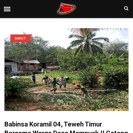
BARUT
Babinsa Koramil 04, Teweh Timur