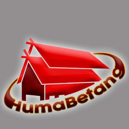
(Novryanto)
You can share this post!
Previous article
Next article
Bupati Katingan Peduli
Lestarikan Seni Budaya
Terhadap Kegiatan
Dan Wisata Provinsi
Keagamaan & Olahraga
Kalteng