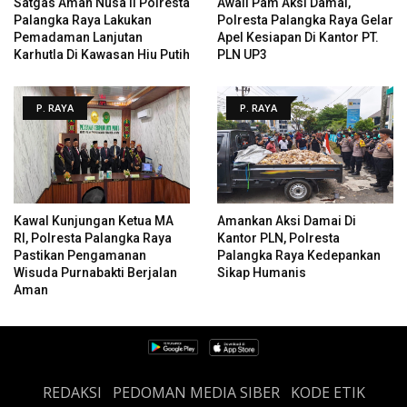
Satgas Aman Nusa II Polresta
Awali Pam Aksi Damai,
Palangka Raya Lakukan
Polresta Palangka Raya Gelar
Pemadaman Lanjutan
Apel Kesiapan Di Kantor PT.
Karhutla Di Kawasan Hiu Putih
PLN UP3
P. RAYA
P. RAYA
Kawal Kunjungan Ketua MA
Amankan Aksi Damai Di
RI, Polresta Palangka Raya
Kantor PLN, Polresta
Pastikan Pengamanan
Palangka Raya Kedepankan
Wisuda Purnabakti Berjalan
Sikap Humanis
Aman
REDAKSI
PEDOMAN MEDIA SIBER
KODE ETIK