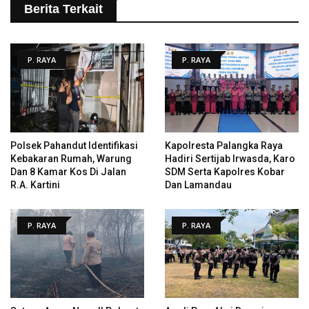
Berita Terkait
P. RAYA
P. RAYA
Polsek Pahandut Identifikasi
Kapolresta Palangka Raya
Kebakaran Rumah, Warung
Hadiri Sertijab Irwasda, Karo
Dan 8 Kamar Kos Di Jalan
SDM Serta Kapolres Kobar
R.A. Kartini
Dan Lamandau
P. RAYA
P. RAYA