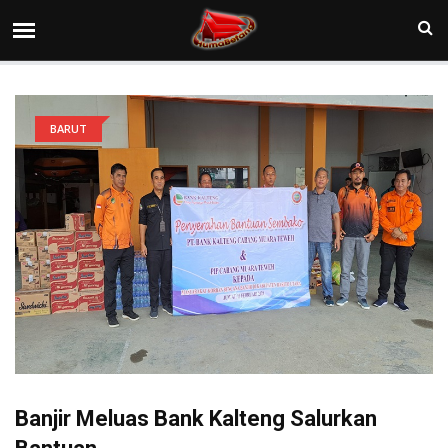
BARUT
Banjir Meluas Bank Kalteng Salurkan