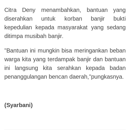
Citra Deny menambahkan, bantuan yang
diserahkan untuk korban banjir bukti
kepedulian kepada masyarakat yang sedang
ditimpa musibah banjir.
"Bantuan ini mungkin bisa meringankan beban
warga kita yang terdampak banjir dan bantuan
ini langsung kita serahkan kepada badan
penanggulangan bencan daerah,"pungkasnya.
(Syarbani)