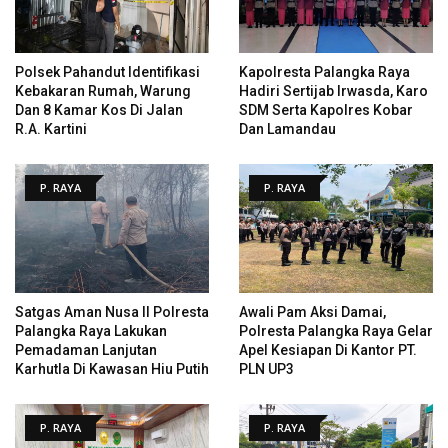
Polsek Pahandut Identifikasi
Kapolresta Palangka Raya
Kebakaran Rumah, Warung
Hadiri Sertijab Irwasda, Karo
Dan 8 Kamar Kos Di Jalan
SDM Serta Kapolres Kobar
R.A. Kartini
Dan Lamandau
P. RAYA
P. RAYA
Satgas Aman Nusa II Polresta
Awali Pam Aksi Damai,
Palangka Raya Lakukan
Polresta Palangka Raya Gelar
Pemadaman Lanjutan
Apel Kesiapan Di Kantor PT.
Karhutla Di Kawasan Hiu Putih
PLN UP3
P. RAYA
P. RAYA