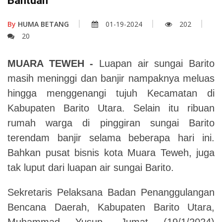
Bantuan
By
HUMA BETANG
01-19-2024
202
20
MUARA TEWEH -
Luapan air sungai Barito
masih meninggi dan banjir nampaknya meluas
hingga menggenangi tujuh Kecamatan di
Kabupaten Barito Utara.
Selain itu ribuan
rumah warga di pinggiran sungai Barito
terendam banjir selama beberapa hari ini.
Bahkan pusat bisnis kota Muara Teweh, juga
tak luput dari luapan air sungai Barito.
Sekretaris Pelaksana Badan Penanggulangan
Bencana Daerah, Kabupaten Barito Utara,
Muhammad Yusup, Jumat (19/1/2024)