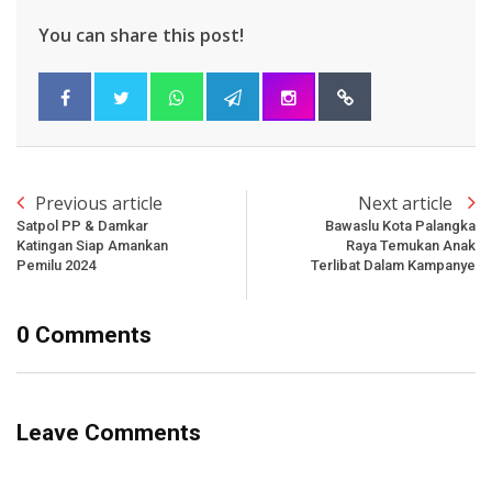
You can share this post!
Previous article
Next article
Satpol PP & Damkar
Bawaslu Kota Palangka
Katingan Siap Amankan
Raya Temukan Anak
Pemilu 2024
Terlibat Dalam Kampanye
0 Comments
Leave Comments