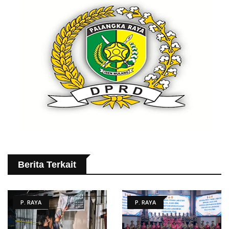
Berita Terkait
P. RAYA
P. RAYA