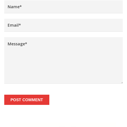
POST COMMENT