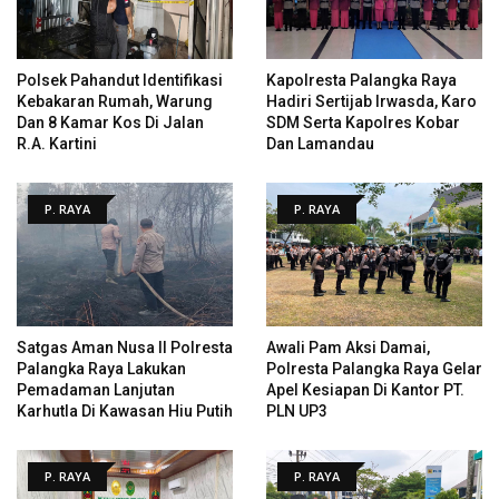
Polsek Pahandut Identifikasi
Kapolresta Palangka Raya
Kebakaran Rumah, Warung
Hadiri Sertijab Irwasda, Karo
Dan 8 Kamar Kos Di Jalan
SDM Serta Kapolres Kobar
R.A. Kartini
Dan Lamandau
P. RAYA
P. RAYA
Satgas Aman Nusa II Polresta
Awali Pam Aksi Damai,
Palangka Raya Lakukan
Polresta Palangka Raya Gelar
Pemadaman Lanjutan
Apel Kesiapan Di Kantor PT.
Karhutla Di Kawasan Hiu Putih
PLN UP3
P. RAYA
P. RAYA