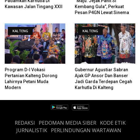
Padamkan Karhutla Di
“Maju: Jejak Pahit Si
Kawasan Jalan Tingang XXII
Kembang Gula”, Perkuat
Pesan P4GN Lewat Sinema
KALTENG
KALTENG
Program D-I Vokasi
Gubernur Agustiar Sabran
Pertanian Kalteng Dorong
Ajak GP Ansor Dan Banser
Lahirnya Petani Muda
Jadi Garda Terdepan Cegah
Modern
Karhutla Di Kalteng
REDAKSI
PEDOMAN MEDIA SIBER
KODE ETIK
JURNALISTIK
PERLINDUNGAN WARTAWAN