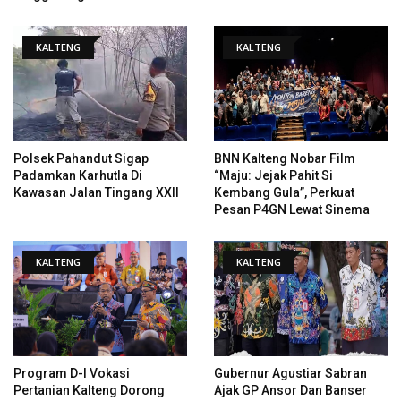
KALTENG
KALTENG
Polsek Pahandut Sigap
BNN Kalteng Nobar Film
Padamkan Karhutla Di
“Maju: Jejak Pahit Si
Kawasan Jalan Tingang XXII
Kembang Gula”, Perkuat
Pesan P4GN Lewat Sinema
KALTENG
KALTENG
Program D-I Vokasi
Gubernur Agustiar Sabran
Pertanian Kalteng Dorong
Ajak GP Ansor Dan Banser