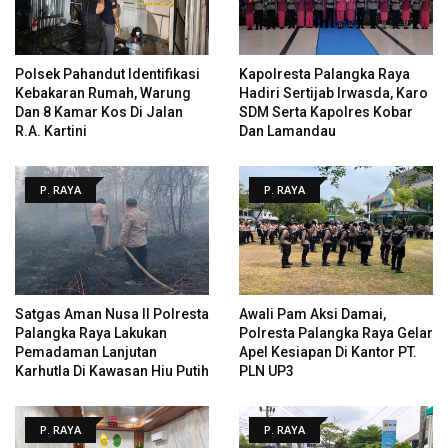
Polsek Pahandut Identifikasi
Kapolresta Palangka Raya
Kebakaran Rumah, Warung
Hadiri Sertijab Irwasda, Karo
Dan 8 Kamar Kos Di Jalan
SDM Serta Kapolres Kobar
R.A. Kartini
Dan Lamandau
P. RAYA
P. RAYA
Satgas Aman Nusa II Polresta
Awali Pam Aksi Damai,
Palangka Raya Lakukan
Polresta Palangka Raya Gelar
Pemadaman Lanjutan
Apel Kesiapan Di Kantor PT.
Karhutla Di Kawasan Hiu Putih
PLN UP3
P. RAYA
P. RAYA