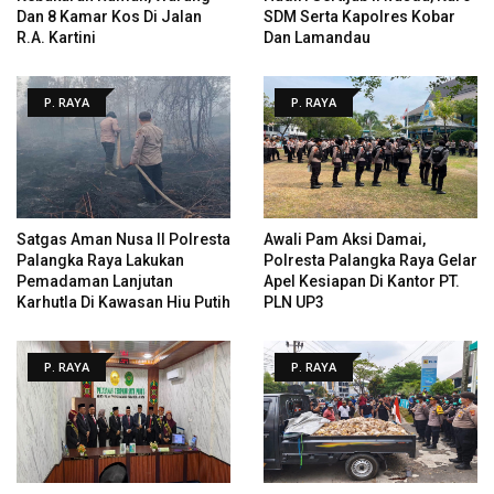
Dan 8 Kamar Kos Di Jalan
SDM Serta Kapolres Kobar
R.A. Kartini
Dan Lamandau
P. RAYA
P. RAYA
Satgas Aman Nusa II Polresta
Awali Pam Aksi Damai,
Palangka Raya Lakukan
Polresta Palangka Raya Gelar
Pemadaman Lanjutan
Apel Kesiapan Di Kantor PT.
Karhutla Di Kawasan Hiu Putih
PLN UP3
P. RAYA
P. RAYA