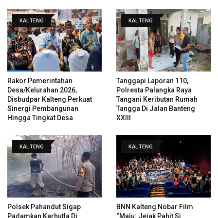
KALTENG
KALTENG
Rakor Pemerintahan
Tanggapi Laporan 110,
Desa/Kelurahan 2026,
Polresta Palangka Raya
Disbudpar Kalteng Perkuat
Tangani Keributan Rumah
Sinergi Pembangunan
Tangga Di Jalan Banteng
Hingga Tingkat Desa
XXIII
KALTENG
KALTENG
Polsek Pahandut Sigap
BNN Kalteng Nobar Film
Padamkan Karhutla Di
“Maju: Jejak Pahit Si