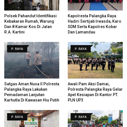
Polsek Pahandut Identifikasi
Kapolresta Palangka Raya
Kebakaran Rumah, Warung
Hadiri Sertijab Irwasda, Karo
Dan 8 Kamar Kos Di Jalan
SDM Serta Kapolres Kobar
R.A. Kartini
Dan Lamandau
P. RAYA
P. RAYA
Satgas Aman Nusa II Polresta
Awali Pam Aksi Damai,
Palangka Raya Lakukan
Polresta Palangka Raya Gelar
Pemadaman Lanjutan
Apel Kesiapan Di Kantor PT.
Karhutla Di Kawasan Hiu Putih
PLN UP3
P. RAYA
P. RAYA