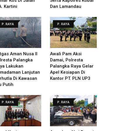
mar Kos Di Jalan
Serta Kapolres Kobar
A. Kartini
Dan Lamandau
P. RAYA
P. RAYA
tgas Aman Nusa II
Awali Pam Aksi
lresta Palangka
Damai, Polresta
ya Lakukan
Palangka Raya Gelar
madaman Lanjutan
Apel Kesiapan Di
rhutla Di Kawasan
Kantor PT. PLN UP3
u Putih
P. RAYA
P. RAYA