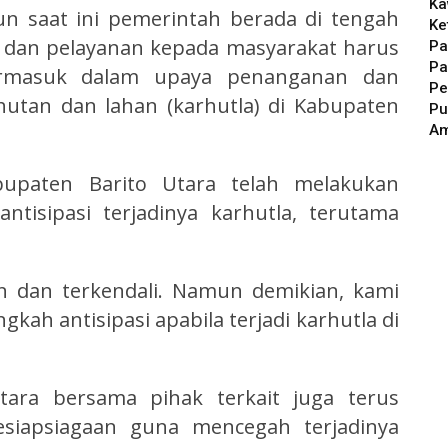
Ka
n saat ini pemerintah berada di tengah
Ke
 dan pelayanan kepada masyarakat harus
Pa
Pa
termasuk dalam upaya penanganan dan
Pe
utan dan lahan (karhutla) di Kabupaten
Pu
A
upaten Barito Utara telah melakukan
tisipasi terjadinya karhutla, terutama
an dan terkendali. Namun demikian, kami
ah antisipasi apabila terjadi karhutla di
tara bersama pihak terkait juga terus
esiapsiagaan guna mencegah terjadinya