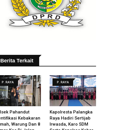
Berita Terkait
P. RAYA
P. RAYA
lsek Pahandut
Kapolresta Palangka
entifikasi Kebakaran
Raya Hadiri Sertijab
mah, Warung Dan 8
Irwasda, Karo SDM