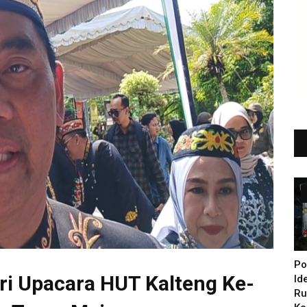
Po
iri Upacara HUT Kalteng Ke-
Id
Ru