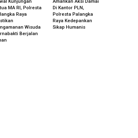
wal Kunjungan
Amankan Aksi Damai
tua MA RI, Polresta
Di Kantor PLN,
langka Raya
Polresta Palangka
stikan
Raya Kedepankan
ngamanan Wisuda
Sikap Humanis
rnabakti Berjalan
man