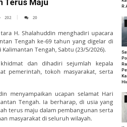
 Terus Maju
Ka
R.
202
20
Utara H. Shalahuddin menghadiri upacara
ntan Tengah ke-69 tahun yang digelar di
 Kalimantan Tengah, Sabtu (23/5/2026).
Sa
Po
 khidmat dan dihadiri sejumlah kepala
Ra
Pe
at pemerintah, tokoh masyarakat, serta
Ka
Hi
ddin menyampaikan ucapan selamat Hari
antan Tengah. Ia berharap, di usia yang
gah terus maju dalam pembangunan serta
n masyarakat di seluruh wilayah.