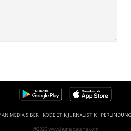
AN MEDIA SIBER
KODE ETIK JURNALISTIK
PERLINDUN
@2020 www.humabetang.com