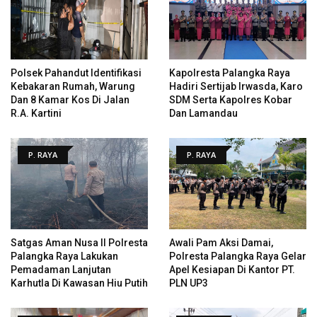
Polsek Pahandut Identifikasi
Kapolresta Palangka Raya
Kebakaran Rumah, Warung
Hadiri Sertijab Irwasda, Karo
Dan 8 Kamar Kos Di Jalan
SDM Serta Kapolres Kobar
R.A. Kartini
Dan Lamandau
P. RAYA
P. RAYA
Satgas Aman Nusa II Polresta
Awali Pam Aksi Damai,
Palangka Raya Lakukan
Polresta Palangka Raya Gelar
Pemadaman Lanjutan
Apel Kesiapan Di Kantor PT.
Karhutla Di Kawasan Hiu Putih
PLN UP3