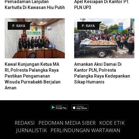
Pemadaman Lanjutan
Apel Kesiapan Di Kantor PT.
Karhutla Di Kawasan Hiu Putih
PLN UP3
P. RAYA
P. RAYA
Kawal Kunjungan Ketua MA
Amankan Aksi Damai Di
RI, Polresta Palangka Raya
Kantor PLN, Polresta
Pastikan Pengamanan
Palangka Raya Kedepankan
Wisuda Purnabakti Berjalan
Sikap Humanis
Aman
REDAKSI
PEDOMAN MEDIA SIBER
KODE ETIK
JURNALISTIK
PERLINDUNGAN WARTAWAN