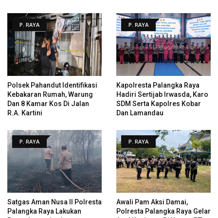
P. RAYA
P. RAYA
Polsek Pahandut Identifikasi
Kapolresta Palangka Raya
Kebakaran Rumah, Warung
Hadiri Sertijab Irwasda, Karo
Dan 8 Kamar Kos Di Jalan
SDM Serta Kapolres Kobar
R.A. Kartini
Dan Lamandau
P. RAYA
P. RAYA
Satgas Aman Nusa II Polresta
Awali Pam Aksi Damai,
Palangka Raya Lakukan
Polresta Palangka Raya Gelar