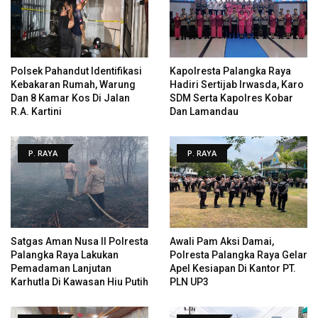
Polsek Pahandut Identifikasi
Kapolresta Palangka Raya
Kebakaran Rumah, Warung
Hadiri Sertijab Irwasda, Karo
Dan 8 Kamar Kos Di Jalan
SDM Serta Kapolres Kobar
R.A. Kartini
Dan Lamandau
P. RAYA
P. RAYA
Satgas Aman Nusa II Polresta
Awali Pam Aksi Damai,
Palangka Raya Lakukan
Polresta Palangka Raya Gelar
Pemadaman Lanjutan
Apel Kesiapan Di Kantor PT.
Karhutla Di Kawasan Hiu Putih
PLN UP3