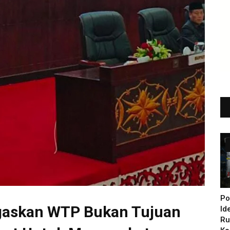
Po
gaskan WTP Bukan Tujuan
Id
Ru