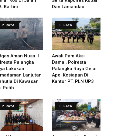
mar Kos Di Jalan
Serta Kapolres Kobar
A. Kartini
Dan Lamandau
P. RAYA
P. RAYA
tgas Aman Nusa II
Awali Pam Aksi
lresta Palangka
Damai, Polresta
ya Lakukan
Palangka Raya Gelar
madaman Lanjutan
Apel Kesiapan Di
rhutla Di Kawasan
Kantor PT. PLN UP3
u Putih
P. RAYA
P. RAYA