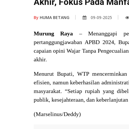
Akhir, Fokus Pada Manf
By
HUMA BETANG
09-09-2025
Murung Raya
– Menanggapi pem
pertanggungjawaban APBD 2024, Bupa
capaian opini Wajar Tanpa Pengecualian
akhir.
Menurut Bupati, WTP mencerminkan p
efisien, namun keberhasilan administra
masyarakat. “Setiap rupiah yang dibe
publik, kesejahteraan, dan keberlanjuta
(Marselinus/Deddy)