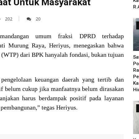
aat Untuk Masyarakat
Ka
R.
202
20
andangan umum fraksi DPRD terhadap
ti Murung Raya, Heriyus, menegaskan bahwa
 (WTP) dari BPK hanyalah fondasi, bukan tujuan
Sa
Po
Ra
Pe
engelolaan keuangan daerah yang tertib dan
Ka
tif belum cukup jika manfaatnya belum dirasakan
Hi
lanjakan harus berdampak positif pada layanan
n pembangunan,” tegas Heriyus.