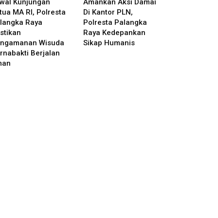
wal Kunjungan
Amankan Aksi Damai
tua MA RI, Polresta
Di Kantor PLN,
langka Raya
Polresta Palangka
stikan
Raya Kedepankan
ngamanan Wisuda
Sikap Humanis
rnabakti Berjalan
man