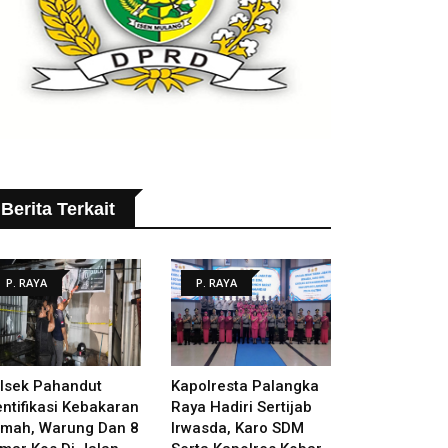
Berita Terkait
P. RAYA
P. RAYA
lsek Pahandut
Kapolresta Palangka
entifikasi Kebakaran
Raya Hadiri Sertijab
mah, Warung Dan 8
Irwasda, Karo SDM