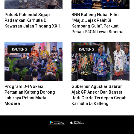
Polsek Pahandut Sigap
BNN Kalteng Nobar Film
Padamkan Karhutla Di
“Maju: Jejak Pahit Si
Kawasan Jalan Tingang XXII
Kembang Gula”, Perkuat
Pesan P4GN Lewat Sinema
KALTENG
KALTENG
Program D-I Vokasi
Gubernur Agustiar Sabran
Pertanian Kalteng Dorong
Ajak GP Ansor Dan Banser
Lahirnya Petani Muda
Jadi Garda Terdepan Cegah
Modern
Karhutla Di Kalteng