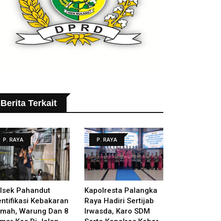
Berita Terkait
P. RAYA
P. RAYA
lsek Pahandut
Kapolresta Palangka
entifikasi Kebakaran
Raya Hadiri Sertijab
mah, Warung Dan 8
Irwasda, Karo SDM