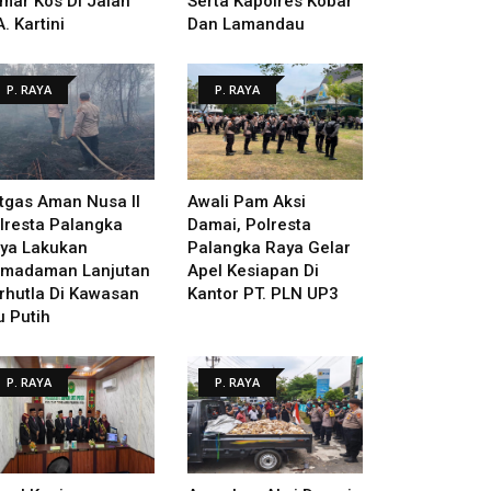
mar Kos Di Jalan
Serta Kapolres Kobar
A. Kartini
Dan Lamandau
P. RAYA
P. RAYA
tgas Aman Nusa II
Awali Pam Aksi
lresta Palangka
Damai, Polresta
ya Lakukan
Palangka Raya Gelar
madaman Lanjutan
Apel Kesiapan Di
rhutla Di Kawasan
Kantor PT. PLN UP3
u Putih
P. RAYA
P. RAYA