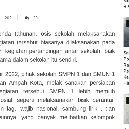
Ka
R.
202
20
nda tahunan, osis sekolah melaksanakan
iatan tersebut biasanya dilaksanakan pada
n kegiatan pertandingan antar sekolah, baik
Sa
ama dalam sekolah itu sendiri.
Po
Ra
Pe
er 2022, pihak sekolah SMPN 1 dan SMUN 1
Ka
an Ampah Kota, melak sanakan persiapan
Hi
kegiatan tersebut SMPN 1 lebih memilih
ial, seperti melaksanakan bisik berantai,
 lagu wajib nasional, sambung lirik , dan
ainnya, yang banyak melibatkan kelompok