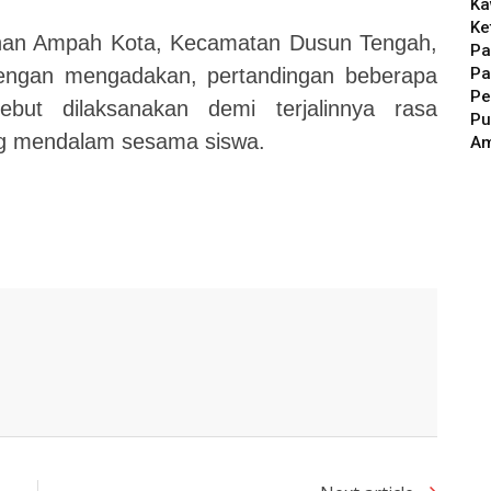
Ka
Ke
an Ampah Kota, Kecamatan Dusun Tengah,
Pa
Pa
engan mengadakan, pertandingan beberapa
Pe
ebut dilaksanakan demi terjalinnya rasa
Pu
g mendalam sesama siswa.
A