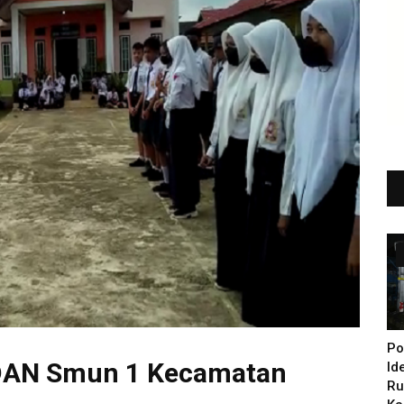
Po
 DAN Smun 1 Kecamatan
Id
Ru