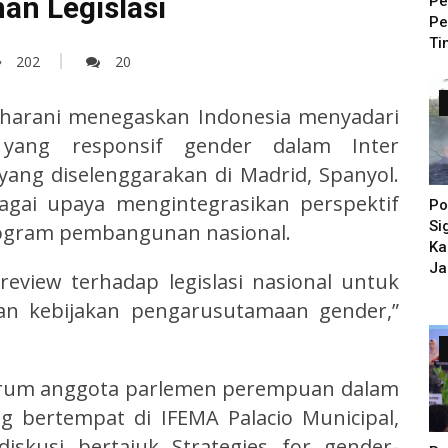
an Legislasi
Pe
Pe
Ti
202
20
aharani menegaskan Indonesia menyadari
yang responsif gender dalam Inter
yang diselenggarakan di Madrid, Spanyol.
agai upaya mengintegrasikan perspektif
Po
Si
rogram pembangunan nasional.
Ka
Ja
review terhadap legislasi nasional untuk
 kebijakan pengarusutamaan gender,”
forum anggota parlemen perempuan dalam
g bertempat di IFEMA Palacio Municipal,
diskusi bertajuk Strategies for gender-