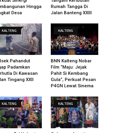
rkuat Sinergi
Tangani Keributan
mbangunan Hingga
Rumah Tangga Di
ngkat Desa
Jalan Banteng XXIII
KALTENG
KALTENG
lsek Pahandut
BNN Kalteng Nobar
gap Padamkan
Film “Maju: Jejak
rhutla Di Kawasan
Pahit Si Kembang
lan Tingang XXII
Gula”, Perkuat Pesan
P4GN Lewat Sinema
KALTENG
KALTENG