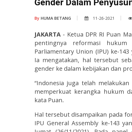
Gender Dalam Penyusun
By
HUMA BETANG
11-26-2021
JAKARTA
- Ketua DPR RI Puan M
pentingnya reformasi hukum 
Parliamentary Union (IPU) ke-143 
Ia mengatakan, hal tersebut seb
gender ke dalam kebijakan dan p
“Indonesia juga telah melakukan 
memperkuat kerangka hukum dan
kata Puan.
Hal tersebut disampaikan pada 
IPU General Assembly ke-143 yan
Jumat (26/11/2021). Pada panel 