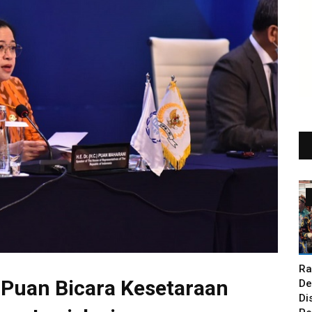
Ra
 Puan Bicara Kesetaraan
De
Di