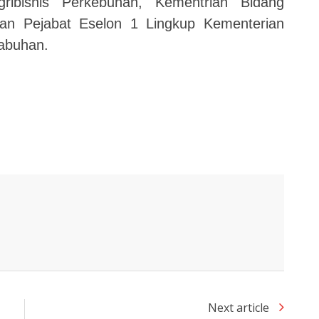
ribisnis Perkebunan, Kementrian Bidang
an Pejabat Eselon 1 Lingkup Kementerian
labuhan.
Next article