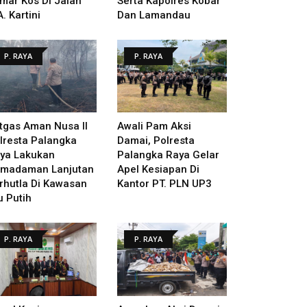
mar Kos Di Jalan
Serta Kapolres Kobar
A. Kartini
Dan Lamandau
P. RAYA
P. RAYA
tgas Aman Nusa II
Awali Pam Aksi
lresta Palangka
Damai, Polresta
ya Lakukan
Palangka Raya Gelar
madaman Lanjutan
Apel Kesiapan Di
rhutla Di Kawasan
Kantor PT. PLN UP3
u Putih
P. RAYA
P. RAYA