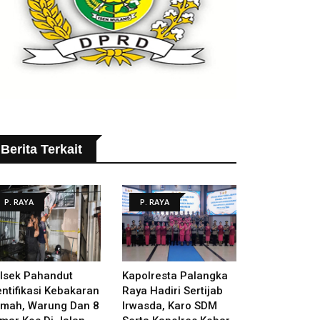
Berita Terkait
P. RAYA
P. RAYA
lsek Pahandut
Kapolresta Palangka
entifikasi Kebakaran
Raya Hadiri Sertijab
mah, Warung Dan 8
Irwasda, Karo SDM