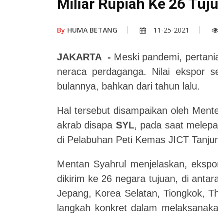
Miliar Rupiah Ke 26 Tuj
By
HUMA BETANG
11-25-2021
JAKARTA
-
Meski pandemi, pertania
neraca perdaganga. Nilai ekspor sek
bulannya, bahkan dari tahun lalu.
Hal tersebut disampaikan oleh Mente
akrab disapa
SYL
, pada saat melepas
di Pelabuhan Peti Kemas JICT Tanju
Mentan Syahrul menjelaskan, ekspor
dikirim ke 26 negara tujuan, di antar
Jepang, Korea Selatan, Tiongkok, Tha
langkah konkret dalam melaksanakan