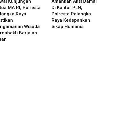
wal Kunjungan
Amankan Aksi Damai
tua MA RI, Polresta
Di Kantor PLN,
langka Raya
Polresta Palangka
stikan
Raya Kedepankan
ngamanan Wisuda
Sikap Humanis
rnabakti Berjalan
man