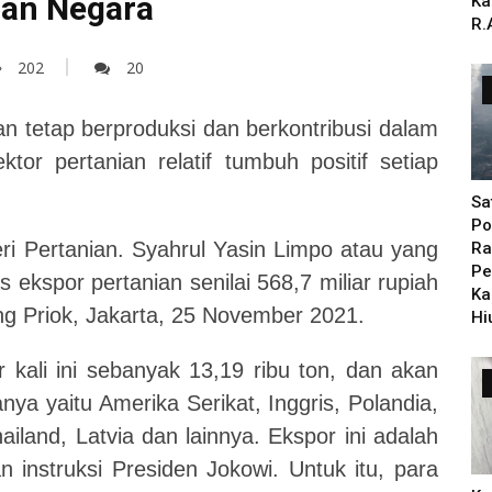
uan Negara
Ka
R.
202
20
n tetap berproduksi dan berkontribusi dalam
tor pertanian relatif tumbuh positif setiap
Sa
Po
ri Pertanian. Syahrul Yasin Limpo atau yang
Ra
Pe
 ekspor pertanian senilai 568,7 miliar rupiah
Ka
ng Priok, Jakarta, 25 November 2021.
Hi
 kali ini sebanyak 13,19 ribu ton, dan akan
anya yaitu Amerika Serikat, Inggris, Polandia,
iland, Latvia dan lainnya. Ekspor ini adalah
 instruksi Presiden Jokowi. Untuk itu, para