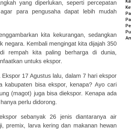
Ka
ngkah yang diperlukan, seperti percepatan
Ke
a agar para pengusaha dapat lebih mudah
Pa
Pa
Pe
Pu
enggambarkan kita kekurangan, sedangkan
A
uk negara. Kembali mengingat kita dijajah 350
i rempah kita paling berharga di dunia,
faatkan untuks ekspor.
Ekspor 17 Agustus lalu, dalam 7 hari ekspor
a kabupaten bisa ekspor, kenapa? Ayo cari
atung (magot) juga bisa diekspor. Kenapa ada
hanya perlu didorong.
kspor sebanyak 26 jenis diantaranya air
biji, premix, larva kering dan makanan hewan