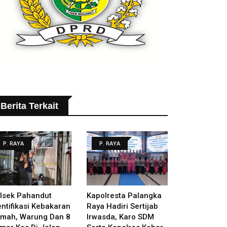
Berita Terkait
P. RAYA
P. RAYA
lsek Pahandut
Kapolresta Palangka
entifikasi Kebakaran
Raya Hadiri Sertijab
mah, Warung Dan 8
Irwasda, Karo SDM