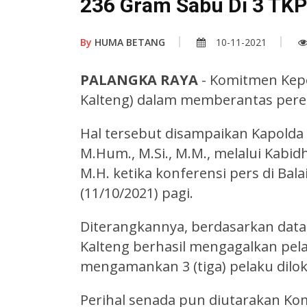
236 Gram Sabu Di 3 TKP
By
HUMA BETANG
10-11-2021
PALANGKA RAYA
- Komitmen Kepo
Kalteng) dalam memberantas pered
Hal tersebut disampaikan Kapolda K
M.Hum., M.Si., M.M., melalui Kabi
M.H. ketika konferensi pers di Ba
(11/10/2021) pagi.
Diterangkannya, berdasarkan data 
Kalteng berhasil mengagalkan pe
mengamankan 3 (tiga) pelaku dilok
Perihal senada pun diutarakan Kom