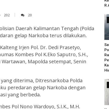
Ka
R.
202
20
lisian Daerah Kalimantan Tengah (Polda
aran gelap Narkoba terus dilakukan.
Sa
alteng Irjen Pol. Dr. Dedi Prasetyo,
Po
dhumas Kombes Pol K.Eko Saputro, S.H.,
Ra
Pe
lai Wartawan, Mapolda setempat, Senin
Ka
Hi
yang diterima, Ditresnarkoba Polda
laku peredaran gelap Narkoba dengan
asi yang berbeda.
bes Pol Nono Wardoyo, S.I.K., M.H.