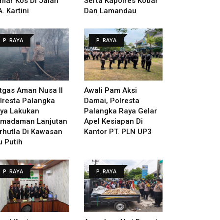
mar Kos Di Jalan
Serta Kapolres Kobar
A. Kartini
Dan Lamandau
P. RAYA
P. RAYA
tgas Aman Nusa II
Awali Pam Aksi
lresta Palangka
Damai, Polresta
ya Lakukan
Palangka Raya Gelar
madaman Lanjutan
Apel Kesiapan Di
rhutla Di Kawasan
Kantor PT. PLN UP3
u Putih
P. RAYA
P. RAYA