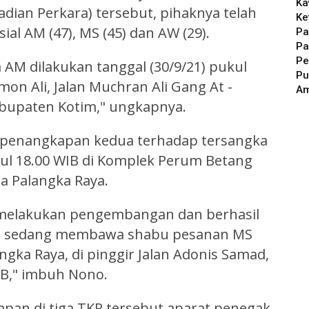
Ka
dian Perkara) tersebut, pihaknya telah
Ke
al AM (47), MS (45) dan AW (29).
Pa
Pa
Pe
AM dilakukan tanggal (30/9/21) pukul
Pu
on Ali, Jalan Muchran Ali Gang At -
A
bupaten Kotim," ungkapnya.
 penangkapan kedua terhadap tersangka
kul 18.00 WIB di Komplek Perum Betang
ta Palangka Raya.
 melakukan pengembangan dan berhasil
g sedang membawa shabu pesanan MS
ngka Raya, di pinggir Jalan Adonis Samad,
IB," imbuh Nono.
an di tiga TKP tersebut aparat penegak