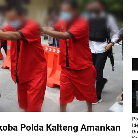
Po
arkoba Polda Kalteng Amankan
Id
Ru