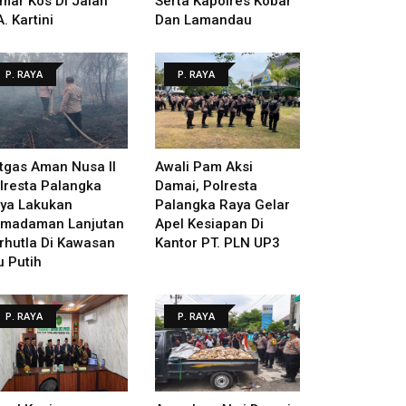
mar Kos Di Jalan
Serta Kapolres Kobar
A. Kartini
Dan Lamandau
P. RAYA
P. RAYA
tgas Aman Nusa II
Awali Pam Aksi
lresta Palangka
Damai, Polresta
ya Lakukan
Palangka Raya Gelar
madaman Lanjutan
Apel Kesiapan Di
rhutla Di Kawasan
Kantor PT. PLN UP3
u Putih
P. RAYA
P. RAYA