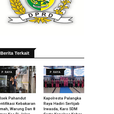
Berita Terkait
P. RAYA
P. RAYA
lsek Pahandut
Kapolresta Palangka
entifikasi Kebakaran
Raya Hadiri Sertijab
mah, Warung Dan 8
Irwasda, Karo SDM