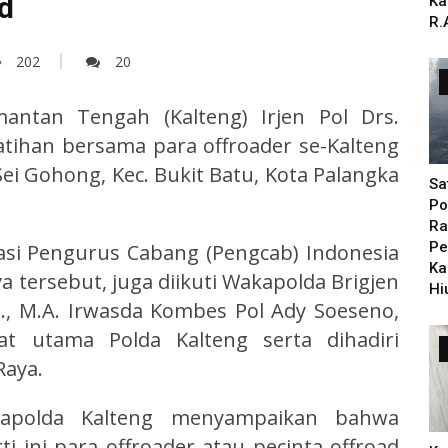
d
Ka
R.
202
20
mantan Tengah (Kalteng) Irjen Pol Drs.
atihan bersama para offroader se-Kalteng
ei Gohong, Kec. Bukit Batu, Kota Palangka
Sa
Po
Ra
Pe
iasi Pengurus Cabang (Pengcab) Indonesia
Ka
ya tersebut, juga diikuti Wakapolda Brigjen
Hi
P., M.A. Irwasda Kombes Pol Ady Soeseno,
bat utama Polda Kalteng serta dihadiri
Raya.
Kapolda Kalteng menyampaikan bahwa
i ini para offroader atau pecinta offroad