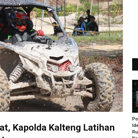
Po
t, Kapolda Kalteng Latihan
Id
Ru