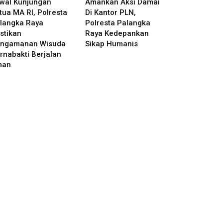
wal Kunjungan
Amankan Aksi Damai
tua MA RI, Polresta
Di Kantor PLN,
langka Raya
Polresta Palangka
stikan
Raya Kedepankan
ngamanan Wisuda
Sikap Humanis
rnabakti Berjalan
man