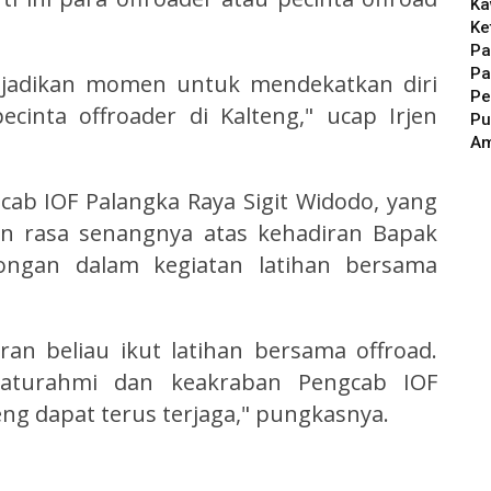
Ka
Ke
Pa
Pa
dijadikan momen untuk mendekatkan diri
Pe
inta offroader di Kalteng," ucap Irjen
Pu
A
ab IOF Palangka Raya Sigit Widodo, yang
an rasa senangnya atas kehadiran Bapak
ngan dalam kegiatan latihan bersama
an beliau ikut latihan bersama offroad.
ilaturahmi dan keakraban Pengcab IOF
ng dapat terus terjaga," pungkasnya.