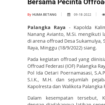
Bersama Pecinta Offroa
By
HUMA BETANG
09-18-2022
Palangka Raya
- Kapolda Kali
Nanang Avianto, M.Si. mengikuti l
di arena offroad Desa Sukamulya, S
Raya, Minggu (18/9/2022) siang.
Pada kegiatan offroad yang diinis
Offroad Federasi (IOF) Palangka Ra
Pol Ida Oetari Poernamasasi, S.A.
S.I.K., M.H. dan sejumlah peja
Kapolresta dan Walikota Palangka 
Dalam kesempatan tersebut, 
dengan diadakannya latihan sepert