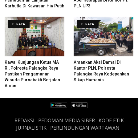
Karhutla Di Kawasan Hiu Putih
PLN UP3
P. RAYA
P. RAYA
Kawal Kunjungan Ketua MA
Amankan Aksi Damai Di
RI, Polresta Palangka Raya
Kantor PLN, Polresta
Pastikan Pengamanan
Palangka Raya Kedepankan
Wisuda Purnabakti Berjalan
Sikap Humanis
Aman
REDAKSI
PEDOMAN MEDIA SIBER
KODE ETIK
JURNALISTIK
PERLINDUNGAN WARTAWAN