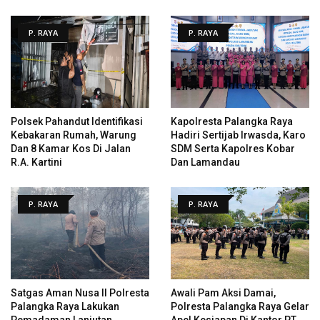
P. RAYA
P. RAYA
Polsek Pahandut Identifikasi
Kapolresta Palangka Raya
Kebakaran Rumah, Warung
Hadiri Sertijab Irwasda, Karo
Dan 8 Kamar Kos Di Jalan
SDM Serta Kapolres Kobar
R.A. Kartini
Dan Lamandau
P. RAYA
P. RAYA
Satgas Aman Nusa II Polresta
Awali Pam Aksi Damai,
Palangka Raya Lakukan
Polresta Palangka Raya Gelar
Pemadaman Lanjutan
Apel Kesiapan Di Kantor PT.