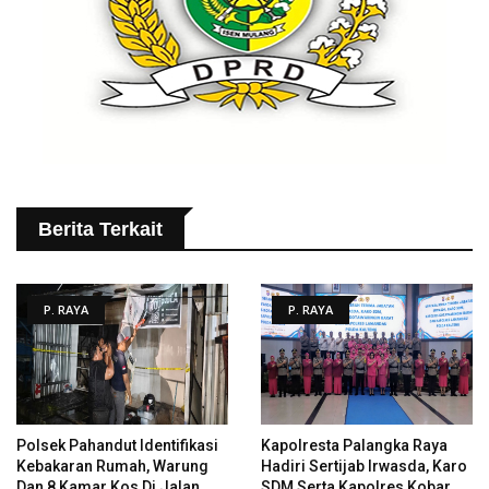
Berita Terkait
P. RAYA
P. RAYA
Polsek Pahandut Identifikasi
Kapolresta Palangka Raya
Kebakaran Rumah, Warung
Hadiri Sertijab Irwasda, Karo
Dan 8 Kamar Kos Di Jalan
SDM Serta Kapolres Kobar