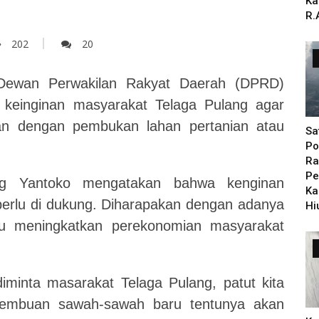
Ka
R.
202
20
ewan Perwakilan Rakyat Daerah (DPRD)
keinginan masyarakat Telaga Pulang agar
ian dengan pembukan lahan pertanian atau
Sa
Po
Ra
Pe
 Yantoko mengatakan bahwa kenginan
Ka
perlu di dukung. Diharapakan dengan adanya
Hi
u meningkatkan perekonomian masyarakat
iminta masarakat Telaga Pulang, patut kita
pembuan sawah-sawah baru tentunya akan