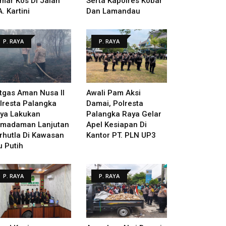
mar Kos Di Jalan
Serta Kapolres Kobar
A. Kartini
Dan Lamandau
P. RAYA
P. RAYA
tgas Aman Nusa II
Awali Pam Aksi
lresta Palangka
Damai, Polresta
ya Lakukan
Palangka Raya Gelar
madaman Lanjutan
Apel Kesiapan Di
rhutla Di Kawasan
Kantor PT. PLN UP3
u Putih
P. RAYA
P. RAYA