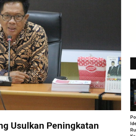
Po
ng Usulkan Peningkatan
Id
Ru