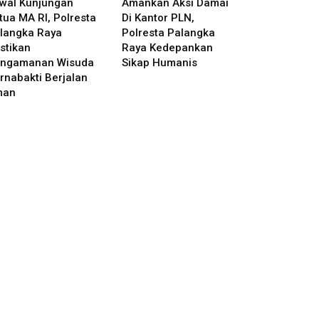
wal Kunjungan
Amankan Aksi Damai
tua MA RI, Polresta
Di Kantor PLN,
langka Raya
Polresta Palangka
stikan
Raya Kedepankan
ngamanan Wisuda
Sikap Humanis
rnabakti Berjalan
man