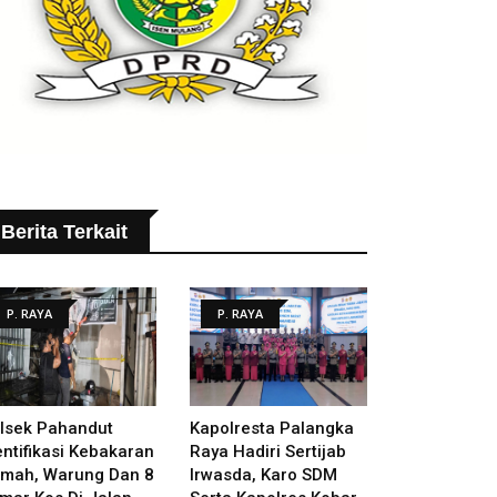
Berita Terkait
P. RAYA
P. RAYA
lsek Pahandut
Kapolresta Palangka
entifikasi Kebakaran
Raya Hadiri Sertijab
mah, Warung Dan 8
Irwasda, Karo SDM