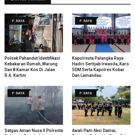
P. RAYA
P. RAYA
Polsek Pahandut Identifikasi
Kapolresta Palangka Raya
Kebakaran Rumah, Warung
Hadiri Sertijab Irwasda, Karo
Dan 8 Kamar Kos Di Jalan
SDM Serta Kapolres Kobar
R.A. Kartini
Dan Lamandau
P. RAYA
P. RAYA
Satgas Aman Nusa II Polresta
Awali Pam Aksi Damai,