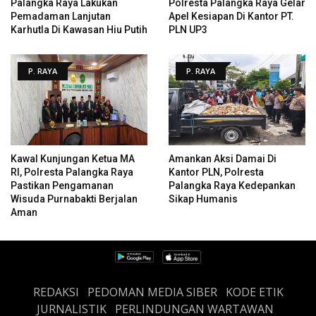
Palangka Raya Lakukan
Polresta Palangka Raya Gelar
Pemadaman Lanjutan
Apel Kesiapan Di Kantor PT.
Karhutla Di Kawasan Hiu Putih
PLN UP3
P. RAYA
P. RAYA
Kawal Kunjungan Ketua MA
Amankan Aksi Damai Di
RI, Polresta Palangka Raya
Kantor PLN, Polresta
Pastikan Pengamanan
Palangka Raya Kedepankan
Wisuda Purnabakti Berjalan
Sikap Humanis
Aman
REDAKSI
PEDOMAN MEDIA SIBER
KODE ETIK
JURNALISTIK
PERLINDUNGAN WARTAWAN