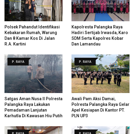
Polsek Pahandut Identifikasi
Kapolresta Palangka Raya
Kebakaran Rumah, Warung
Hadiri Sertijab Irwasda, Karo
Dan 8 Kamar Kos Di Jalan
SDM Serta Kapolres Kobar
R.A. Kartini
Dan Lamandau
P. RAYA
P. RAYA
Satgas Aman Nusa II Polresta
Awali Pam Aksi Damai,
Palangka Raya Lakukan
Polresta Palangka Raya Gelar
Pemadaman Lanjutan
Apel Kesiapan Di Kantor PT.
Karhutla Di Kawasan Hiu Putih
PLN UP3
P. RAYA
P. RAYA