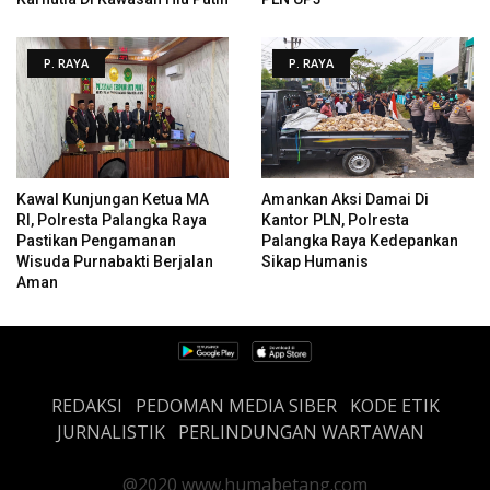
P. RAYA
P. RAYA
Kawal Kunjungan Ketua MA
Amankan Aksi Damai Di
RI, Polresta Palangka Raya
Kantor PLN, Polresta
Pastikan Pengamanan
Palangka Raya Kedepankan
Wisuda Purnabakti Berjalan
Sikap Humanis
Aman
REDAKSI
PEDOMAN MEDIA SIBER
KODE ETIK
JURNALISTIK
PERLINDUNGAN WARTAWAN
@2020 www.humabetang.com