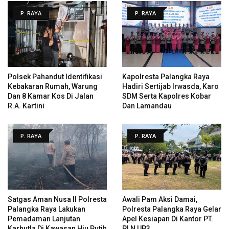
P. RAYA
P. RAYA
Polsek Pahandut Identifikasi
Kapolresta Palangka Raya
Kebakaran Rumah, Warung
Hadiri Sertijab Irwasda, Karo
Dan 8 Kamar Kos Di Jalan
SDM Serta Kapolres Kobar
R.A. Kartini
Dan Lamandau
P. RAYA
P. RAYA
Satgas Aman Nusa II Polresta
Awali Pam Aksi Damai,
Palangka Raya Lakukan
Polresta Palangka Raya Gelar
Pemadaman Lanjutan
Apel Kesiapan Di Kantor PT.
Karhutla Di Kawasan Hiu Putih
PLN UP3