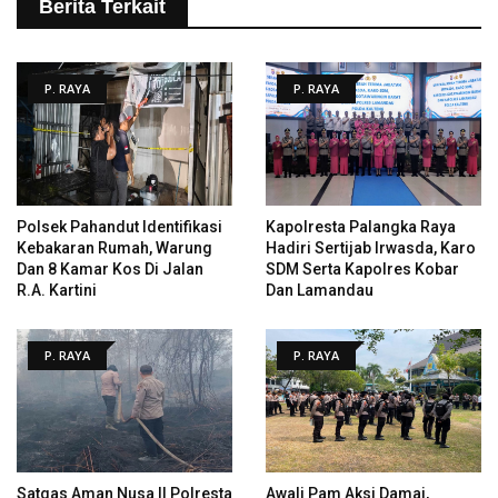
Berita Terkait
P. RAYA
P. RAYA
Polsek Pahandut Identifikasi
Kapolresta Palangka Raya
Kebakaran Rumah, Warung
Hadiri Sertijab Irwasda, Karo
Dan 8 Kamar Kos Di Jalan
SDM Serta Kapolres Kobar
R.A. Kartini
Dan Lamandau
P. RAYA
P. RAYA
Satgas Aman Nusa II Polresta
Awali Pam Aksi Damai,