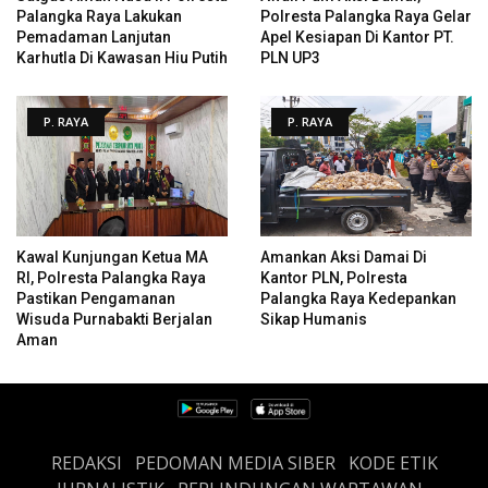
Palangka Raya Lakukan
Polresta Palangka Raya Gelar
Pemadaman Lanjutan
Apel Kesiapan Di Kantor PT.
Karhutla Di Kawasan Hiu Putih
PLN UP3
P. RAYA
P. RAYA
Kawal Kunjungan Ketua MA
Amankan Aksi Damai Di
RI, Polresta Palangka Raya
Kantor PLN, Polresta
Pastikan Pengamanan
Palangka Raya Kedepankan
Wisuda Purnabakti Berjalan
Sikap Humanis
Aman
REDAKSI
PEDOMAN MEDIA SIBER
KODE ETIK