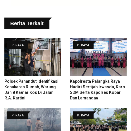
Berita Terkait
P. RAYA
P. RAYA
Polsek Pahandut Identifikasi
Kapolresta Palangka Raya
Kebakaran Rumah, Warung
Hadiri Sertijab Irwasda, Karo
Dan 8 Kamar Kos Di Jalan
SDM Serta Kapolres Kobar
R.A. Kartini
Dan Lamandau
P. RAYA
P. RAYA