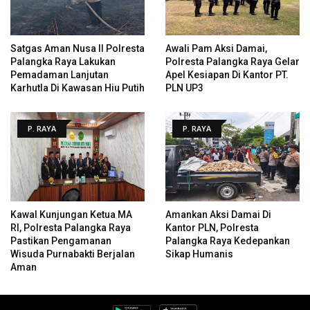
Satgas Aman Nusa II Polresta
Awali Pam Aksi Damai,
Palangka Raya Lakukan
Polresta Palangka Raya Gelar
Pemadaman Lanjutan
Apel Kesiapan Di Kantor PT.
Karhutla Di Kawasan Hiu Putih
PLN UP3
P. RAYA
P. RAYA
Kawal Kunjungan Ketua MA
Amankan Aksi Damai Di
RI, Polresta Palangka Raya
Kantor PLN, Polresta
Pastikan Pengamanan
Palangka Raya Kedepankan
Wisuda Purnabakti Berjalan
Sikap Humanis
Aman