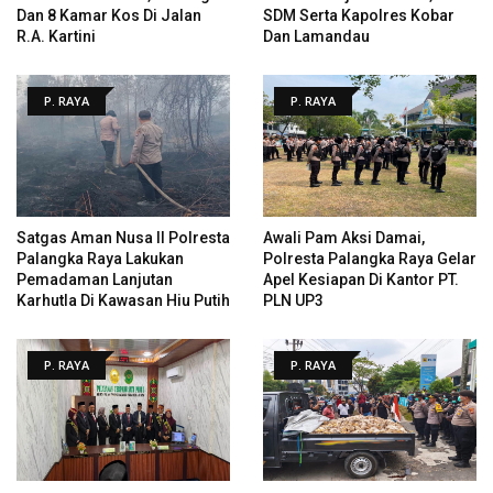
Dan 8 Kamar Kos Di Jalan
SDM Serta Kapolres Kobar
R.A. Kartini
Dan Lamandau
P. RAYA
P. RAYA
Satgas Aman Nusa II Polresta
Awali Pam Aksi Damai,
Palangka Raya Lakukan
Polresta Palangka Raya Gelar
Pemadaman Lanjutan
Apel Kesiapan Di Kantor PT.
Karhutla Di Kawasan Hiu Putih
PLN UP3
P. RAYA
P. RAYA