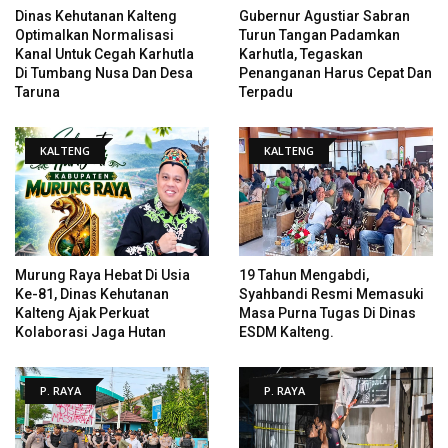
Dinas Kehutanan Kalteng
Gubernur Agustiar Sabran
Optimalkan Normalisasi
Turun Tangan Padamkan
Kanal Untuk Cegah Karhutla
Karhutla, Tegaskan
Di Tumbang Nusa Dan Desa
Penanganan Harus Cepat Dan
Taruna
Terpadu
KALTENG
KALTENG
Murung Raya Hebat Di Usia
19 Tahun Mengabdi,
Ke-81, Dinas Kehutanan
Syahbandi Resmi Memasuki
Kalteng Ajak Perkuat
Masa Purna Tugas Di Dinas
Kolaborasi Jaga Hutan
ESDM Kalteng.
P. RAYA
P. RAYA