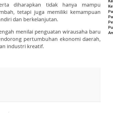
Ka
eserta diharapkan tidak hanya mampu
Ke
ambah, tetapi juga memiliki kemampuan
Pa
Pa
iri dan berkelanjutan.
Pe
Pu
Tengah menilai penguatan wirausaha baru
A
mendorong pertumbuhan ekonomi daerah,
 industri kreatif.