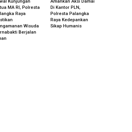
wal Kunjungan
Amankan Aksi Damai
tua MA RI, Polresta
Di Kantor PLN,
langka Raya
Polresta Palangka
stikan
Raya Kedepankan
ngamanan Wisuda
Sikap Humanis
rnabakti Berjalan
man