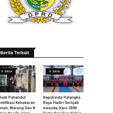
Berita Terkait
P. RAYA
P. RAYA
lsek Pahandut
Kapolresta Palangka
entifikasi Kebakaran
Raya Hadiri Sertijab
mah, Warung Dan 8
Irwasda, Karo SDM