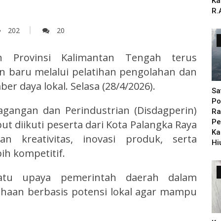
Ka
R.
202
20
 Provinsi Kalimantan Tengah terus
 baru melalui pelatihan pengolahan dan
 daya lokal. Selasa (28/4/2026).
Sa
Po
agangan dan Perindustrian (Disdagperin)
Ra
Pe
t diikuti peserta dari Kota Palangka Raya
Ka
 kreativitas, inovasi produk, serta
Hi
h kompetitif.
satu upaya pemerintah daerah dalam
haan berbasis potensi lokal agar mampu