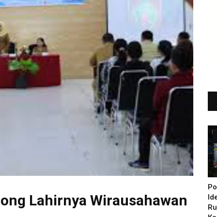
Po
rong Lahirnya Wirausahawan
Id
Ru