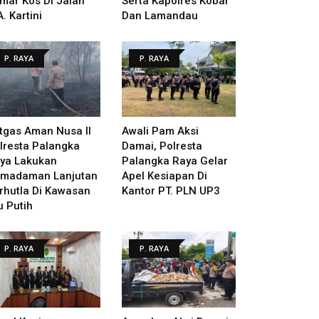
mar Kos Di Jalan
Serta Kapolres Kobar
A. Kartini
Dan Lamandau
P. RAYA
P. RAYA
tgas Aman Nusa II
Awali Pam Aksi
lresta Palangka
Damai, Polresta
ya Lakukan
Palangka Raya Gelar
madaman Lanjutan
Apel Kesiapan Di
rhutla Di Kawasan
Kantor PT. PLN UP3
u Putih
P. RAYA
P. RAYA