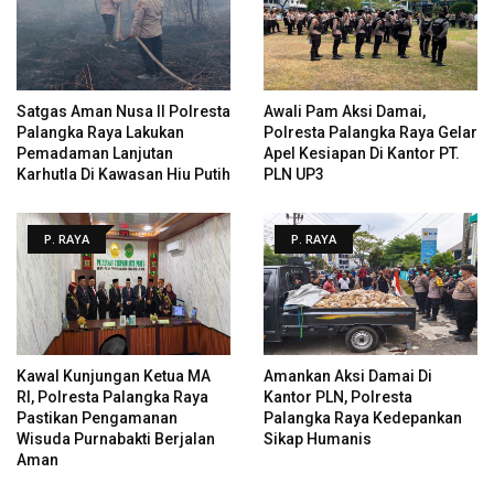
Satgas Aman Nusa II Polresta
Awali Pam Aksi Damai,
Palangka Raya Lakukan
Polresta Palangka Raya Gelar
Pemadaman Lanjutan
Apel Kesiapan Di Kantor PT.
Karhutla Di Kawasan Hiu Putih
PLN UP3
P. RAYA
P. RAYA
Kawal Kunjungan Ketua MA
Amankan Aksi Damai Di
RI, Polresta Palangka Raya
Kantor PLN, Polresta
Pastikan Pengamanan
Palangka Raya Kedepankan
Wisuda Purnabakti Berjalan
Sikap Humanis
Aman