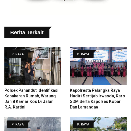
Berita Terkait
P. RAYA
P. RAYA
Polsek Pahandut Identifikasi
Kapolresta Palangka Raya
Kebakaran Rumah, Warung
Hadiri Sertijab Irwasda, Karo
Dan 8 Kamar Kos Di Jalan
SDM Serta Kapolres Kobar
R.A. Kartini
Dan Lamandau
P. RAYA
P. RAYA